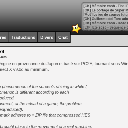
[GK] Le portage de Super M
[Mo5] Le jeu de course fut
[GK] Guillermo del Toro ado
[LTF] Eté 2026 - Séquence 
[GK] Mistfall Hunter : déjà 
ires
Traductions
Divers
Chat
[GK] Wo Long 2 évolue avec
[GK] Crossfire : un TPS à 100
[LS] [PS5] Premiers signes 
74
 Jets
Engine en provenance du Japon et basé sur PC2E, tournant sous Wi
 Direct X v9.0c au minimum.
[Mo5] DOOM arrive en cart
[GK] Bethesda fête les 30 
 phenomenon of the screen’s shining in white (
[GK] Roblox : l'action en B
menon is different according to each
roduced.
[GK] Agenda - GeForce NOW
onment, at the reload of a game, the problem
d(reduced).
[GK] Devolver Digital en a 
mark adheres to « ZIP file that compressed HES
[LS] [PS5] ps5-y2jb-autolo
rought close to the movement of a real machine.
[GK] Pourquoi Marvel Tokon 