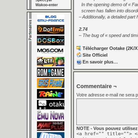
Speccyal
In the opening demo of « Farj
Wakoo-enter
screen has fallen into disord
– Additionally, a detailed par
2.74
– The bug of « speed and timi
Télécharger Ootake (2K/XP
Site Officiel
En savoir plus…
Commentaire ¬
Votre adresse e-mail ne sera p
NOTE - Vous pouvez utilisez 
<a href="" title=""> <