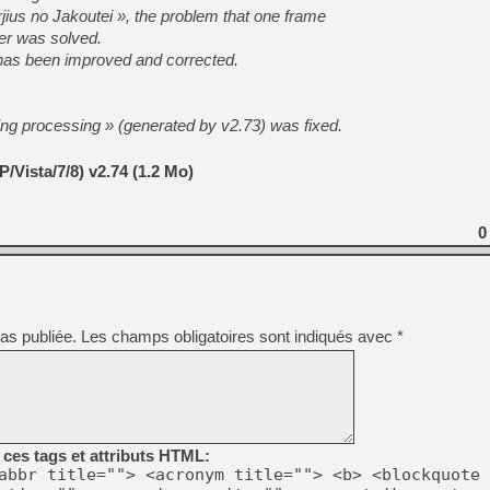
[GK] Test : Restory : Chill
ius no Jakoutei », the problem that one frame
[GK] GTA 6 : Rockstar Games
er was solved.
[GK] Hot Wheels Infinite Rus
t has been improved and corrected.
[GK] Mémoire cash - Secret 
[GK] Résultats Nintendo : 
[GK] Déjà des dégraissage
ng processing » (generated by v2.73) was fixed.
[Mo5] Brickboy cherche à r
[GK] Minecraft et ses « Gra
/Vista/7/8) v2.74 (1.2 Mo)
[GK] Beast of Reincarnation
[GK] Ubisoft : fin de parti
[GK] Mémoire cash - Metroid
0
[GK] Dan Houser (GTA) défe
[GK] Comment EA Sports FC
[GK] Crimson Moon : un Dark
[GK] Isle of Reveries : le j
[GK] Moonlighter 2 : The En
as publiée.
Les champs obligatoires sont indiqués avec
*
ces tags et attributs HTML:
abbr title=""> <acronym title=""> <b> <blockquote 