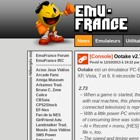
News
Emulateurs
Utilita
EmuFrance Forum
[Console]
Ootake v2.
EmuFrance IRC
Posté le
12/10/2013
à
19:22
par
===================
Ootake
est un émulateur PC-
Actus Jeux Vidéos
Arcade Fans
XP, Vista, 7 et 8. Il nécessite
Amiga Museum
Arkames Trad.
2.73
Bruno C. Zone
– When a game is started, the
Calice
CBSata
with real machine, this pheno
CPS2Shock
connected television) is rep
EF-Nes
– With a little power PC envir
Fan de la NES
of consuming time was solve
GirlFriend Adv.
Landstalker Trad.
– At « Recent » menu, [HES] 
Musée Jeux Vidéos
file », too.
SMS Power
– The speed and timing were b