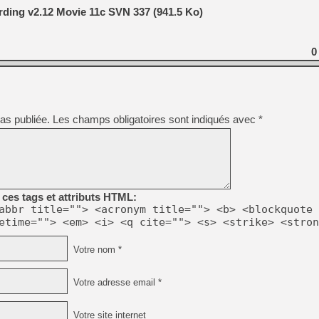
[GK] Résultats Nintendo : 
ding v2.12 Movie 11c SVN 337 (941.5 Ko)
[GK] Déjà des dégraissage
[Mo5] Brickboy cherche à r
0
[GK] Minecraft et ses « Gra
[GK] Beast of Reincarnation
[GK] Ubisoft : fin de parti
[GK] Mémoire cash - Metroid
[GK] Dan Houser (GTA) défe
as publiée.
Les champs obligatoires sont indiqués avec
*
[GK] Comment EA Sports FC
[GK] Crimson Moon : un Dark
[GK] Isle of Reveries : le j
[GK] Moonlighter 2 : The En
[GK] Capcom relance Monste
ces tags et attributs HTML:
abbr title=""> <acronym title=""> <b> <blockquote 
[GK] Guillermo del Toro ado
etime=""> <em> <i> <q cite=""> <s> <strike> <stron
Votre nom *
Votre adresse email *
Votre site internet