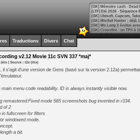
[LTF] Eté 2026 - Séquence 
[GK] Mistfall Hunter : déjà 
[GK] Wo Long 2 évolue avec
[GK] Crossfire : un TPS à 100
[LS] [PS5] Premiers signes 
ires
Traductions
Divers
Chat
ording v2.12 Movie 11c SVN 337 *maj*
 Jets
| Source :
t2e (thx)
[Mo5] DOOM arrive en cart
l s’agit d’une version de Gens (basé sur la version 2.12a) permetta
[GK] Bethesda fête les 30 
l’émulateur.
[GK] Roblox : l'action en B
 main menu code readability. ID is always instantly visible now.
[GK] Agenda - GeForce NOW
ing remastered:Fixed mode 565 screenshots bug invented in r334.
[GK] Devolver Digital en a 
d of 2
[LS] [PS5] ps5-y2jb-autolo
n fullscreen for filters
 for windowed mode.
[GK] Pourquoi Marvel Tokon 
[GK] Test : Restory : Chill
ncept.
[GK] GTA 6 : Rockstar Games
ngth a bit.
[GK] Hot Wheels Infinite Rus
[GK] Mémoire cash - Secret 