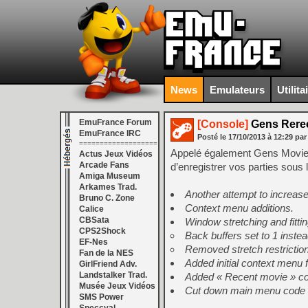
News
Emulateurs
Utilita
EmuFrance Forum
[Console]
Gens Rerec
EmuFrance IRC
Posté le
17/10/2013
à
12:29
par
===================
Appelé également Gens Movie, i
Actus Jeux Vidéos
Arcade Fans
d’enregistrer vos parties sous 
Amiga Museum
Arkames Trad.
Another attempt to increase
Bruno C. Zone
Context menu additions.
Calice
CBSata
Window stretching and fitt
CPS2Shock
Back buffers set to 1 instea
EF-Nes
Removed stretch restriction i
Fan de la NES
Added initial context menu
GirlFriend Adv.
Landstalker Trad.
Added « Recent movie » co
Musée Jeux Vidéos
Cut down main menu code le
SMS Power