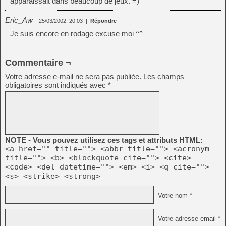
apparaissait dans beaucoup de jeux. =)
Eric_Aw
25/03/2002, 20:03
|
Répondre
Je suis encore en rodage excuse moi ^^
Commentaire ¬
Votre adresse e-mail ne sera pas publiée.
Les champs
obligatoires sont indiqués avec
*
NOTE - Vous pouvez utilisez ces tags et attributs HTML:
<a href="" title=""> <abbr title=""> <acronym
title=""> <b> <blockquote cite=""> <cite>
<code> <del datetime=""> <em> <i> <q cite="">
<s> <strike> <strong>
Votre nom *
Votre adresse email *