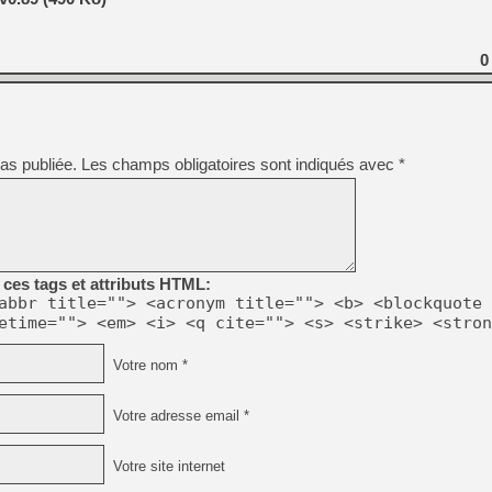
[GK] No More Room in Hell 2
[GK] Un chatbot Atelier Ryz
0
[GK] Mémoire cash - Splatte
[GK] Nvidia : le prix des 
[GK] Suikoden Star Leap : 
[Mo5] La mini borne d’arc
[GK] Atari renoue avec les 
as publiée.
Les champs obligatoires sont indiqués avec
*
[GK] Le studio de FIFA Worl
[GK] La PlayStation 1 en L
[GK] Dawn of War 4 : les Né
[GK] CloverPit : l'héritier
[GK] Stellar Blade : Blood R
ces tags et attributs HTML:
[GK] Palworld Online est a
abbr title=""> <acronym title=""> <b> <blockquote 
[GK] Wuchang 2 : le souls-l
etime=""> <em> <i> <q cite=""> <s> <strike> <stron
[GK] Minecraft et ses « Gra
Votre nom *
Votre adresse email *
Votre site internet