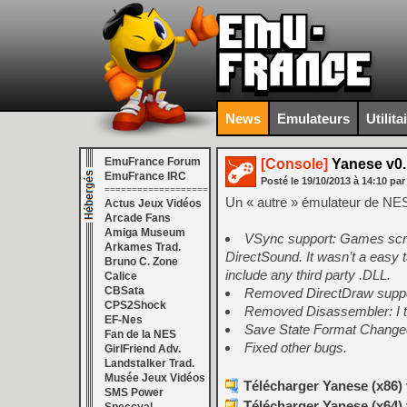
News
Emulateurs
Utilita
EmuFrance Forum
[Console]
Yanese v0.
EmuFrance IRC
Posté le
19/10/2013
à
14:10
par
===================
Un « autre » émulateur de NES
Actus Jeux Vidéos
Arcade Fans
Amiga Museum
VSync support: Games scrol
Arkames Trad.
DirectSound. It wasn’t a easy 
Bruno C. Zone
include any third party .DLL.
Calice
CBSata
Removed DirectDraw support
CPS2Shock
Removed Disassembler: I thi
EF-Nes
Save State Format Changed: 
Fan de la NES
Fixed other bugs.
GirlFriend Adv.
Landstalker Trad.
Musée Jeux Vidéos
Télécharger Yanese (x86) 
SMS Power
Télécharger Yanese (x64) 