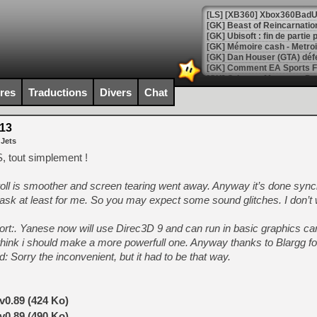
[GK] Beast of Reincarnation
[GK] Ubisoft : fin de parti
[GK] Mémoire cash - Metroid
[GK] Dan Houser (GTA) défe
[GK] Comment EA Sports FC
[GK] Crimson Moon : un Dark
[GK] Isle of Reveries : le j
ires
Traductions
Divers
Chat
[GK] Moonlighter 2 : The En
[GK] Capcom relance Monste
13
 Jets
, tout simplement !
[Mo5] Deux inédits du Virtu
[GK] Le beat'em up The Walk
l is smoother and screen tearing went away. Anyway it’s done sync
[GK] Endless Legend 2 : enf
task at least for me. So you may expect some sound glitches. I don’t 
:. Yanese now will use Direc3D 9 and can run in basic graphics ca
[LS] [PS5] Le WebKit Userl
nk i should make a more powerfull one. Anyway thanks to Blargg for t
Sorry the inconvenient, but it had to be that way.
[GK] Oubliez Crazy Taxi, S
v0.89 (424 Ko)
[LS] [Switch] NSZ 5.0.0 es
v0.89 (490 Ko)