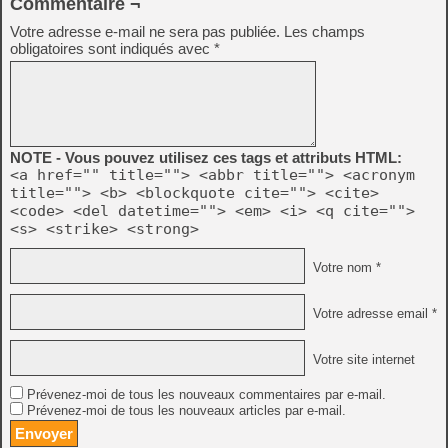
Commentaire ¬
Votre adresse e-mail ne sera pas publiée.
Les champs
obligatoires sont indiqués avec
*
NOTE - Vous pouvez utilisez ces tags et attributs HTML:
<a href="" title=""> <abbr title=""> <acronym
title=""> <b> <blockquote cite=""> <cite>
<code> <del datetime=""> <em> <i> <q cite="">
<s> <strike> <strong>
Votre nom *
Votre adresse email *
Votre site internet
Prévenez-moi de tous les nouveaux commentaires par e-mail.
Prévenez-moi de tous les nouveaux articles par e-mail.