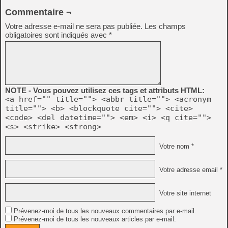
Commentaire ¬
Votre adresse e-mail ne sera pas publiée.
Les champs
obligatoires sont indiqués avec
*
NOTE - Vous pouvez utilisez ces tags et attributs HTML:
<a href="" title=""> <abbr title=""> <acronym
title=""> <b> <blockquote cite=""> <cite>
<code> <del datetime=""> <em> <i> <q cite="">
<s> <strike> <strong>
Votre nom *
Votre adresse email *
Votre site internet
Prévenez-moi de tous les nouveaux commentaires par e-mail.
Prévenez-moi de tous les nouveaux articles par e-mail.