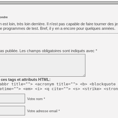
[GK] Déjà des dégraissage
[Mo5] Brickboy cherche à r
[GK] Minecraft et ses « Gra
ondre
[GK] Beast of Reincarnation
n est loin, très loin derrière. Il n’est pas capable de faire tourner des
[GK] Ubisoft : fin de parti
 programmes de test. Bref, il y en a encore pour quelques années.
[GK] Mémoire cash - Metroid
[GK] Dan Houser (GTA) défe
[GK] Comment EA Sports FC
[GK] Crimson Moon : un Dark
[GK] Isle of Reveries : le j
[GK] Moonlighter 2 : The En
as publiée.
Les champs obligatoires sont indiqués avec
*
[GK] Capcom relance Monste
[Mo5] Deux inédits du Virtu
[GK] Le beat'em up The Walk
ces tags et attributs HTML:
[LTF] Eté 2026 - Séquence 
abbr title=""> <acronym title=""> <b> <blockquote 
etime=""> <em> <i> <q cite=""> <s> <strike> <stron
Votre nom *
Votre adresse email *