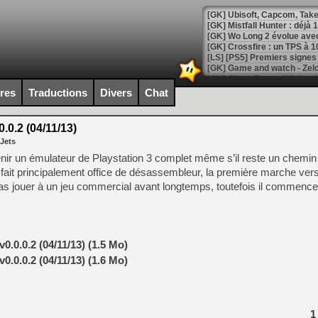
[GK] Mistfall Hunter : déjà 
[GK] Wo Long 2 évolue avec
[GK] Crossfire : un TPS à 100
[LS] [PS5] Premiers signes 
ires
Traductions
Divers
Chat
0.2 (04/11/13)
[Mo5] DOOM arrive en cart
 Jets
[GK] Bethesda fête les 30 
[GK] Roblox : l'action en B
venir un émulateur de Playstation 3 complet même s’il reste un chemi
l fait principalement office de désassembleur, la première marche ver
as jouer à un jeu commercial avant longtemps, toutefois il commence
[GK] Agenda - GeForce NOW
[GK] Devolver Digital en a 
[LS] [PS5] ps5-y2jb-autolo
.0.0.2 (04/11/13) (1.5 Mo)
[GK] Pourquoi Marvel Tokon 
.0.0.2 (04/11/13) (1.6 Mo)
[GK] Test : Restory : Chill
[GK] GTA 6 : Rockstar Games
[GK] Hot Wheels Infinite Rus
[GK] Mémoire cash - Secret 
[GK] Résultats Nintendo : 
1