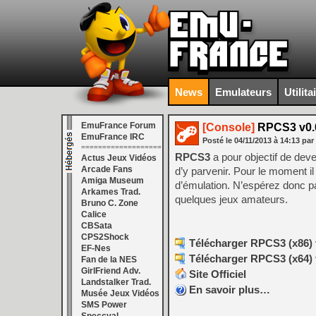
News
Emulateurs
Utilita
EmuFrance Forum
[Console]
RPCS3 v0.0.
EmuFrance IRC
Posté le
04/11/2013
à
14:13
par
===================
RPCS3
a pour objectif de de
Actus Jeux Vidéos
Arcade Fans
d’y parvenir. Pour le moment i
Amiga Museum
d’émulation. N’espérez donc p
Arkames Trad.
quelques jeux amateurs.
Bruno C. Zone
Calice
CBSata
CPS2Shock
Télécharger RPCS3 (x86) v0
EF-Nes
Télécharger RPCS3 (x64) v0
Fan de la NES
GirlFriend Adv.
Site Officiel
Landstalker Trad.
En savoir plus…
Musée Jeux Vidéos
SMS Power