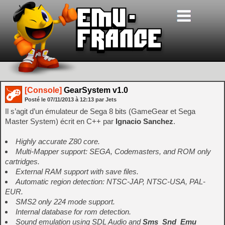
[Console]
GearSystem v1.0
Posté le
07/11/2013
à
12:13
par Jets
Il s’agit d’un émulateur de Sega 8 bits (GameGear et Sega
Master System) écrit en C++ par
Ignacio Sanchez
.
Highly accurate Z80 core.
Multi-Mapper support: SEGA, Codemasters, and ROM only
cartridges.
External RAM support with save files.
Automatic region detection: NTSC-JAP, NTSC-USA, PAL-
EUR.
SMS2 only 224 mode support.
Internal database for rom detection.
Sound emulation using SDL Audio and
Sms_Snd_Emu