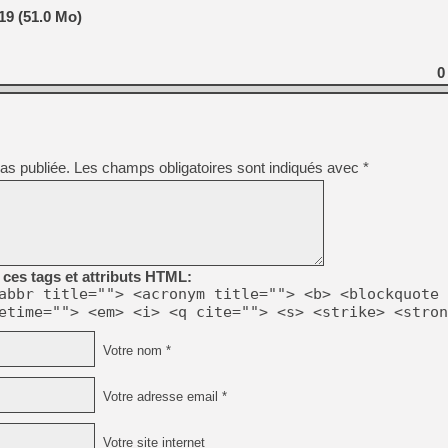
9 (51.0 Mo)
[Mo5] DOOM arrive en cart
[GK] Bethesda fête les 30 
[GK] Roblox : l'action en B
0
[GK] Agenda - GeForce NOW
[GK] Devolver Digital en a 
as publiée.
Les champs obligatoires sont indiqués avec
*
[LS] [PS5] ps5-y2jb-autolo
[GK] Pourquoi Marvel Tokon 
[GK] Test : Restory : Chill
[GK] GTA 6 : Rockstar Games
[GK] Hot Wheels Infinite Rus
[GK] Mémoire cash - Secret 
ces tags et attributs HTML:
[GK] Résultats Nintendo : 
abbr title=""> <acronym title=""> <b> <blockquote 
[GK] Dans ce jeu de platefo
etime=""> <em> <i> <q cite=""> <s> <strike> <stron
Votre nom *
Votre adresse email *
Votre site internet