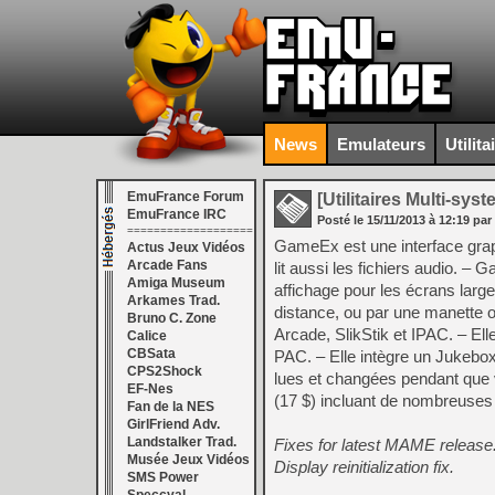
News
Emulateurs
Utilita
EmuFrance Forum
[Utilitaires Multi-sys
EmuFrance IRC
Posté le
15/11/2013
à
12:19
par
===================
GameEx est une interface grap
Actus Jeux Vidéos
Arcade Fans
lit aussi les fichiers audio.
Amiga Museum
affichage pour les écrans larges
Arkames Trad.
distance, ou par une manette o
Bruno C. Zone
Arcade, SlikStik et IPAC. – Ell
Calice
CBSata
PAC. – Elle intègre un Jukebox
CPS2Shock
lues et changées pendant que v
EF-Nes
(17 $) incluant de nombreuses 
Fan de la NES
GirlFriend Adv.
Landstalker Trad.
Fixes for latest MAME release
Musée Jeux Vidéos
Display reinitialization fix.
SMS Power