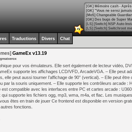
[GK] Mémoire cash - Après 
[GK] "Vous ne serez jamais
[Mo5] Changeable Guardian 
[GK] Des bugs de Super Mar
[LS] [Switch] NSP Auto Inst
ires
Traductions
Divers
Chat
[GK] La saga horrifique Am
temes]
GameEx v13.19
 greatxerox
hique pour vos émulateurs. Elle sert également de lecteur vidéo, DV
 – GameEx supporte les affichages LCD/VFD, ArcadeVGA. – Elle peut ad
[GK] Le portage de Super M
, elle peut aussi tourner l’affichage de 90° (vertical). – Elle peut être
[Mo5] Le jeu de course fut
[GK] Guillermo del Toro ado
u par la souris uniquement. – Elle supporte les contrôleurs arcade : 
e est compatible avec les interfaces entre PC et cartes arcade : U360
[LTF] Eté 2026 - Séquence 
 qui supporte les fichiers ogg, mp3, wma, m4a, et flac. Les musique
[GK] Mistfall Hunter : déjà 
ous êtes en train de jouer Ce frontend est disponible en version grat
[GK] Wo Long 2 évolue avec
autres fonctions.
[GK] Crossfire : un TPS à 100
[LS] [PS5] Premiers signes 
.