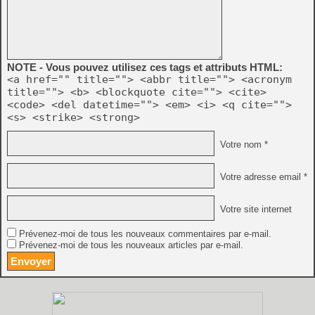
NOTE - Vous pouvez utilisez ces tags et attributs HTML:
<a href="" title=""> <abbr title=""> <acronym
title=""> <b> <blockquote cite=""> <cite>
<code> <del datetime=""> <em> <i> <q cite="">
<s> <strike> <strong>
Votre nom *
Votre adresse email *
Votre site internet
Prévenez-moi de tous les nouveaux commentaires par e-mail.
Prévenez-moi de tous les nouveaux articles par e-mail.