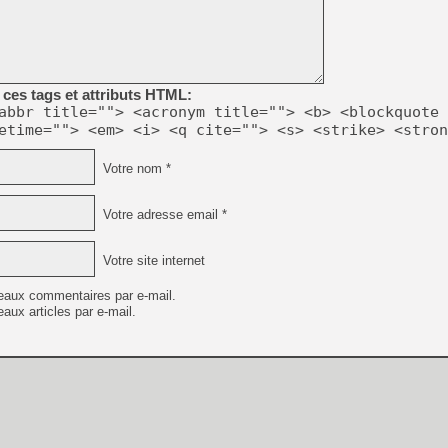
[GK] Beast of Reincarnation
[GK] Ubisoft : fin de parti
[GK] Mémoire cash - Metroid
[GK] Dan Houser (GTA) défe
[GK] Comment EA Sports FC
[GK] Crimson Moon : un Dark
ces tags et attributs HTML:
[GK] Isle of Reveries : le j
abbr title=""> <acronym title=""> <b> <blockquote 
[GK] Moonlighter 2 : The En
etime=""> <em> <i> <q cite=""> <s> <strike> <stron
[GK] Capcom relance Monste
Votre nom *
[Mo5] Deux inédits du Virtu
Votre adresse email *
[GK] Le beat'em up The Walk
[GK] Endless Legend 2 : enf
Votre site internet
eaux commentaires par e-mail.
[LS] [PS5] Premiers signes 
aux articles par e-mail.