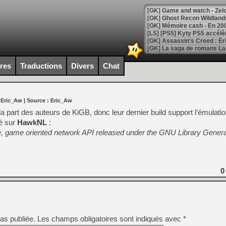
[Mo5] DOOM arrive en cart
[GK] Bethesda fête les 30 
ires
Traductions
Divers
Chat
[GK] Roblox : l'action en B
[GK] Agenda - GeForce NOW
 Eric_Aw
| Source :
Eric_Aw
[GK] Devolver Digital en a 
 la part des auteurs de KiGB, donc leur dernier build support l’émulati
sé sur
HawkNL
:
[LS] [PS5] ps5-y2jb-autolo
, game oriented network API released under the GNU Library Genera
[GK] Pourquoi Marvel Tokon 
[GK] Test : Restory : Chill
[GK] GTA 6 : Rockstar Games
[GK] Hot Wheels Infinite Rus
[GK] Mémoire cash - Secret 
0
[GK] Résultats Nintendo : 
[GK] Déjà des dégraissage
[Mo5] Brickboy cherche à r
[GK] Minecraft et ses « Gra
as publiée.
Les champs obligatoires sont indiqués avec
*