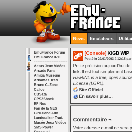
News
Emulateurs
Utilita
EmuFrance Forum
[Console]
KiGB WIP
EmuFrance IRC
Posté le
29/01/2003
à
12:15
par
===================
Petite précision aujourd’hui de
Actus Jeux Vidéos
Arcade Fans
link. Il est tout simplement ba
Amiga Museum
HawkNL is a free, open source
Arkames Trad.
License (LGPL).
Bruno C. Zone
Site Officiel
Calice
CBSata
En savoir plus…
CPS2Shock
EF-Nes
Fan de la NES
GirlFriend Adv.
Landstalker Trad.
Commentaire ¬
Musée Jeux Vidéos
SMS Power
Votre adresse e-mail ne sera p