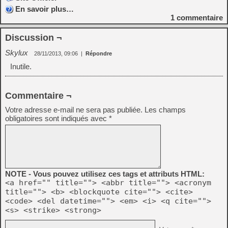
En savoir plus…
1
commentaire
Discussion ¬
Skylux
28/11/2013, 09:06
|
Répondre
Inutile.
Commentaire ¬
Votre adresse e-mail ne sera pas publiée.
Les champs
obligatoires sont indiqués avec
*
NOTE - Vous pouvez utilisez ces tags et attributs HTML:
<a href="" title=""> <abbr title=""> <acronym
title=""> <b> <blockquote cite=""> <cite>
<code> <del datetime=""> <em> <i> <q cite="">
<s> <strike> <strong>