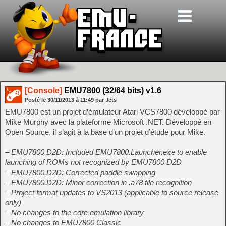
[Console]
EMU7800 (32/64 bits) v1.6
Posté le
30/11/2013
à
11:49
par Jets
EMU7800 est un projet d’émulateur Atari VCS7800 développé par
Mike Murphy avec la plateforme Microsoft .NET. Développé en
Open Source, il s’agit à la base d’un projet d’étude pour Mike.
– EMU7800.D2D: Included EMU7800.Launcher.exe to enable
launching of ROMs not recognized by EMU7800 D2D
– EMU7800.D2D: Corrected paddle swapping
– EMU7800.D2D: Minor correction in .a78 file recognition
– Project format updates to VS2013 (applicable to source release
only)
– No changes to the core emulation library
– No changes to EMU7800 Classic