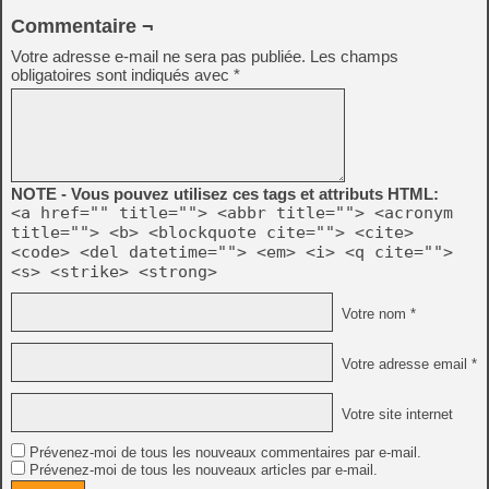
Commentaire ¬
Votre adresse e-mail ne sera pas publiée.
Les champs
obligatoires sont indiqués avec
*
NOTE - Vous pouvez utilisez ces tags et attributs HTML:
<a href="" title=""> <abbr title=""> <acronym
title=""> <b> <blockquote cite=""> <cite>
<code> <del datetime=""> <em> <i> <q cite="">
<s> <strike> <strong>
Votre nom *
Votre adresse email *
Votre site internet
Prévenez-moi de tous les nouveaux commentaires par e-mail.
Prévenez-moi de tous les nouveaux articles par e-mail.