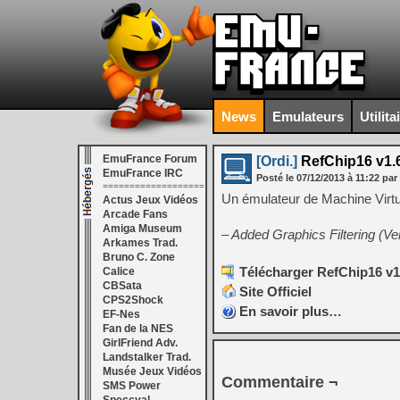
News
Emulateurs
Utilita
EmuFrance Forum
[Ordi.]
RefChip16 v1.
EmuFrance IRC
Posté le
07/12/2013
à
11:22
par
===================
Un émulateur de Machine Virtu
Actus Jeux Vidéos
Arcade Fans
Amiga Museum
– Added Graphics Filtering (Ver
Arkames Trad.
Bruno C. Zone
Télécharger RefChip16 v1
Calice
CBSata
Site Officiel
CPS2Shock
En savoir plus…
EF-Nes
Fan de la NES
GirlFriend Adv.
Landstalker Trad.
Musée Jeux Vidéos
Commentaire ¬
SMS Power