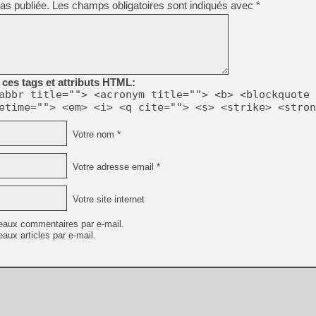
as publiée.
Les champs obligatoires sont indiqués avec
*
[GK] Pourquoi Marvel Tokon 
[GK] Test : Restory : Chill
[GK] GTA 6 : Rockstar Games
[GK] Hot Wheels Infinite Rus
[GK] Mémoire cash - Secret 
[GK] Résultats Nintendo : 
[GK] Déjà des dégraissage
ces tags et attributs HTML:
abbr title=""> <acronym title=""> <b> <blockquote 
[Mo5] Brickboy cherche à r
etime=""> <em> <i> <q cite=""> <s> <strike> <stron
[GK] Minecraft et ses « Gra
[GK] Beast of Reincarnation
Votre nom *
[GK] Ubisoft : fin de parti
[GK] Mémoire cash - Metroid
[GK] Dan Houser (GTA) défe
Votre adresse email *
[GK] Comment EA Sports FC
[GK] Crimson Moon : un Dark
[GK] Isle of Reveries : le j
Votre site internet
[GK] Moonlighter 2 : The En
eaux commentaires par e-mail.
aux articles par e-mail.