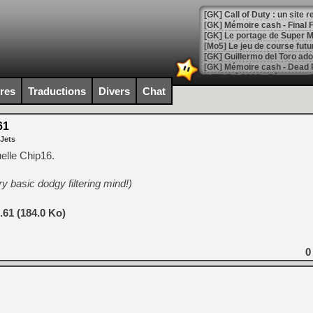
[GK] Le portage de Super M
[Mo5] Le jeu de course fut
[GK] Guillermo del Toro ado
[LTF] Eté 2026 - Séquence 
ires
Traductions
Divers
Chat
[GK] Mistfall Hunter : déjà 
[GK] Wo Long 2 évolue avec
[GK] Crossfire : un TPS à 100
61
[LS] [PS5] Premiers signes 
 Jets
elle Chip16.
y basic dodgy filtering mind!)
[Mo5] DOOM arrive en cart
.61 (184.0 Ko)
[GK] Bethesda fête les 30 
[GK] Roblox : l'action en B
0
[GK] Agenda - GeForce NOW
[GK] Devolver Digital en a 
[LS] [PS5] ps5-y2jb-autolo