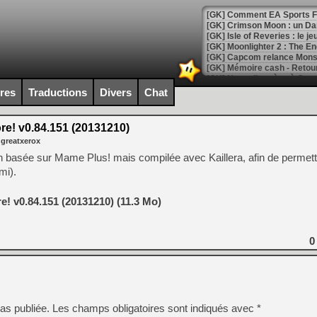
[GK] Comment EA Sports FC
[GK] Crimson Moon : un Dark
[GK] Isle of Reveries : le j
[GK] Moonlighter 2 : The En
[GK] Capcom relance Monste
ires
Traductions
Divers
Chat
[Mo5] Deux inédits du Virtu
[GK] Le beat'em up The Walk
! v0.84.151 (20131210)
 greatxerox
[GK] Endless Legend 2 : enf
basée sur Mame Plus! mais compilée avec Kaillera, afin de permettr
mi).
[LS] [PS5] Le WebKit Userl
 v0.84.151 (20131210) (11.3 Mo)
[GK] Oubliez Crazy Taxi, S
0
[LS] [Switch] NSZ 5.0.0 es
[GK] No More Room in Hell 2
[GK] Un chatbot Atelier Ryz
as publiée.
Les champs obligatoires sont indiqués avec
*
[GK] Mémoire cash - Splatte