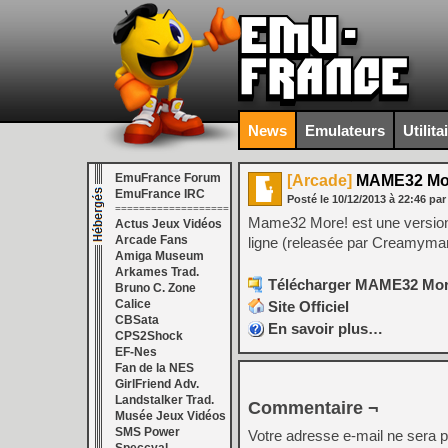
News
Emulateurs
Utilita
EmuFrance Forum
[Arcade]
MAME32 More
EmuFrance IRC
Posté le
10/12/2013
à
22:46
par
===================
Mame32 More! est une version 
Actus Jeux Vidéos
Arcade Fans
ligne (releasée par Creamyma
Amiga Museum
Arkames Trad.
Télécharger MAME32 More!
Bruno C. Zone
Calice
Site Officiel
CBSata
En savoir plus…
CPS2Shock
EF-Nes
Fan de la NES
GirlFriend Adv.
Landstalker Trad.
Commentaire ¬
Musée Jeux Vidéos
SMS Power
Votre adresse e-mail ne sera p