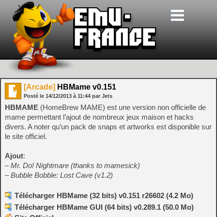
[Arcade]
HBMame v0.151
Posté le
14/12/2013
à
11:44
par Jets
HBMAME
(HomeBrew MAME) est une version non officielle de
mame permettant l’ajout de nombreux jeux maison et hacks
divers. A noter qu’un pack de snaps et artworks est disponible sur
le site officiel.
Ajout
:
– Mr. Do! Nightmare (thanks to mamesick)
– Bubble Bobble: Lost Cave (v1.2)
Télécharger HBMame (32 bits) v0.151 r26602 (4.2 Mo)
Télécharger HBMame GUI (64 bits) v0.289.1 (50.0 Mo)