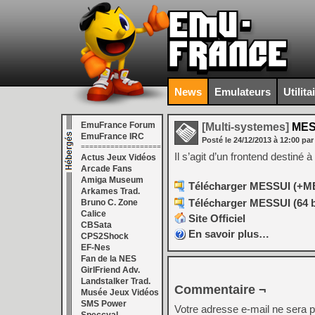
News
Emulateurs
Utilita
EmuFrance Forum
[Multi-systemes]
MESS
EmuFrance IRC
Posté le
24/12/2013
à
12:00
par
===================
Il s’agit d’un frontend destiné
Actus Jeux Vidéos
Arcade Fans
Amiga Museum
Télécharger MESSUI (+MES
Arkames Trad.
Télécharger MESSUI (64 bi
Bruno C. Zone
Calice
Site Officiel
CBSata
En savoir plus…
CPS2Shock
EF-Nes
Fan de la NES
GirlFriend Adv.
Landstalker Trad.
Commentaire ¬
Musée Jeux Vidéos
SMS Power
Votre adresse e-mail ne sera p