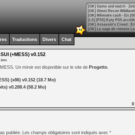
[Mo5] DOOM arrive en cart
[GK] Bethesda fête les 30 
ires
Traductions
Divers
Chat
[GK] Roblox : l'action en B
UI (+MESS) v0.152
[GK] Agenda - GeForce NOW
 Jets
[GK] Devolver Digital en a 
 à MESS. Un miroir est disponible sur le site de
Progetto
.
[LS] [PS5] ps5-y2jb-autolo
S) (x86) v0.152 (18.7 Mo)
[GK] Pourquoi Marvel Tokon 
ts) v0.288.4 (58.2 Mo)
[GK] Test : Restory : Chill
[GK] GTA 6 : Rockstar Games
[GK] Hot Wheels Infinite Rus
[GK] Mémoire cash - Secret 
0
[GK] Résultats Nintendo : 
[GK] Déjà des dégraissage
[Mo5] Brickboy cherche à r
[GK] Minecraft et ses « Gra
as publiée.
Les champs obligatoires sont indiqués avec
*