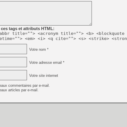
[GK] Beast of Reincarnation
[GK] Ubisoft : fin de parti
[GK] Mémoire cash - Metroid
[GK] Dan Houser (GTA) défe
[GK] Comment EA Sports FC
[GK] Crimson Moon : un Dark
[GK] Isle of Reveries : le j
ces tags et attributs HTML:
[GK] Moonlighter 2 : The En
abbr title=""> <acronym title=""> <b> <blockquote 
[GK] Capcom relance Monste
etime=""> <em> <i> <q cite=""> <s> <strike> <stron
Votre nom *
[Mo5] Deux inédits du Virtu
[GK] Le beat'em up The Walk
Votre adresse email *
[GK] Endless Legend 2 : enf
Votre site internet
eaux commentaires par e-mail.
[LS] [PS5] Premiers signes 
aux articles par e-mail.