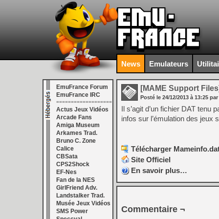
News
Emulateurs
Utilita
EmuFrance Forum
[MAME Support Files
EmuFrance IRC
Posté le
24/12/2013
à
13:25
par
===================
Il s’agit d’un fichier DAT ten
Actus Jeux Vidéos
Arcade Fans
infos sur l’émulation des jeux
Amiga Museum
Arkames Trad.
Bruno C. Zone
Télécharger Mameinfo.dat
Calice
CBSata
Site Officiel
CPS2Shock
En savoir plus…
EF-Nes
Fan de la NES
GirlFriend Adv.
Landstalker Trad.
Musée Jeux Vidéos
Commentaire ¬
SMS Power