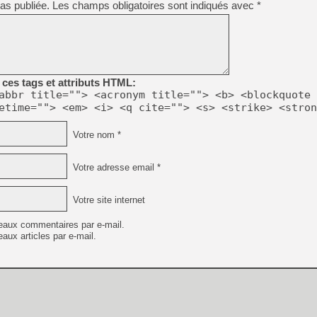
as publiée.
Les champs obligatoires sont indiqués avec
*
[GK] Résultats Nintendo : 
[GK] Déjà des dégraissage
[Mo5] Brickboy cherche à r
[GK] Minecraft et ses « Gra
[GK] Beast of Reincarnation
ces tags et attributs HTML:
[GK] Ubisoft : fin de parti
abbr title=""> <acronym title=""> <b> <blockquote 
[GK] Mémoire cash - Metroid
etime=""> <em> <i> <q cite=""> <s> <strike> <stron
[GK] Dan Houser (GTA) défe
[GK] Comment EA Sports FC
[GK] Crimson Moon : un Dark
Votre nom *
[GK] Isle of Reveries : le j
[GK] Moonlighter 2 : The En
[GK] Capcom relance Monste
Votre adresse email *
Votre site internet
[GK] Guillermo del Toro ado
eaux commentaires par e-mail.
aux articles par e-mail.