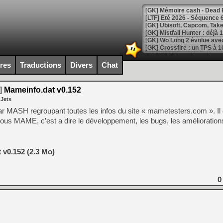
[LTF] Eté 2026 - Séquence 
[GK] Mistfall Hunter : déjà 
[GK] Wo Long 2 évolue avec
[GK] Crossfire : un TPS à 100
[LS] [PS5] Premiers signes 
ires
Traductions
Divers
Chat
]
Mameinfo.dat v0.152
 Jets
[Mo5] DOOM arrive en cart
u par MASH regroupant toutes les infos du site « mametesters.com ». I
[GK] Bethesda fête les 30 
 sous MAME, c’est a dire le développement, les bugs, les améliorati
[GK] Roblox : l'action en B
[GK] Agenda - GeForce NOW
 v0.152 (2.3 Mo)
[GK] Devolver Digital en a 
[LS] [PS5] ps5-y2jb-autolo
0
[GK] Pourquoi Marvel Tokon 
[GK] Test : Restory : Chill
[GK] GTA 6 : Rockstar Games
[GK] Hot Wheels Infinite Rus
[GK] Mémoire cash - Secret 