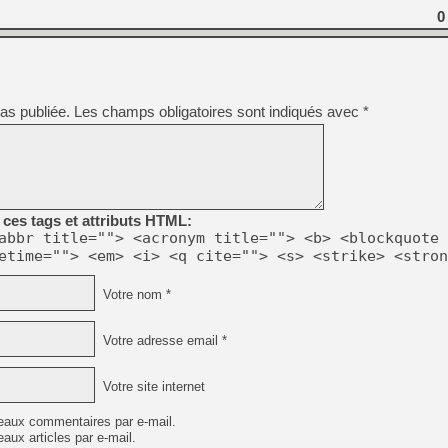
[GK] Beast of Reincarnation
0
[GK] Ubisoft : fin de parti
[GK] Mémoire cash - Metroid
[GK] Dan Houser (GTA) défe
[GK] Comment EA Sports FC
[GK] Crimson Moon : un Dark
[GK] Isle of Reveries : le j
as publiée.
Les champs obligatoires sont indiqués avec
*
[GK] Moonlighter 2 : The En
[GK] Capcom relance Monste
[Mo5] Deux inédits du Virtu
[GK] Le beat'em up The Walk
ces tags et attributs HTML:
abbr title=""> <acronym title=""> <b> <blockquote 
[GK] Endless Legend 2 : enf
etime=""> <em> <i> <q cite=""> <s> <strike> <stron
Votre nom *
[LS] [PS5] Premiers signes 
Votre adresse email *
Votre site internet
eaux commentaires par e-mail.
aux articles par e-mail.