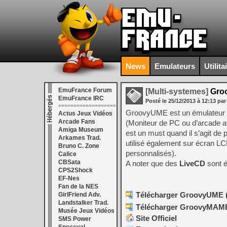
News
Emulateurs
Utilita
EmuFrance Forum
[Multi-systemes]
Gro
EmuFrance IRC
Posté le
25/12/2013
à
12:13
par
===================
GroovyUME est un émulateur m
Actus Jeux Vidéos
Arcade Fans
(Moniteur de PC ou d’arcade av
Amiga Museum
est un must quand il s’agit de
Arkames Trad.
utilisé également sur écran LC
Bruno C. Zone
personnalisés).
Calice
CBSata
A noter que des
LiveCD
sont é
CPS2Shock
EF-Nes
Fan de la NES
Télécharger GroovyUME (x
GirlFriend Adv.
Landstalker Trad.
Télécharger GroovyMAME (
Musée Jeux Vidéos
Site Officiel
SMS Power