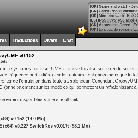
[Mo5] DOOM arrive en cart
[GK] Bethesda fête les 30 
ires
Traductions
Divers
Chat
[GK] Roblox : l'action en B
ovyUME v0.152
[GK] Agenda - GeForce NOW
 Jets
[GK] Devolver Digital en a 
ulti-systèmes basé sur UME et qui se focalise sur le rendu sur éc
ec fréquence particulière) car les auteurs sont convaincus que la t
[LS] [PS5] ps5-y2jb-autolo
 profiter de l’émulation dans toute sa splendeur. Cependant GroovyUM
[GK] Pourquoi Marvel Tokon 
D (principalement sur les modèles qui permettent un rafraîchissant à
[GK] Test : Restory : Chill
[GK] GTA 6 : Rockstar Games
galement disponibles sur le site officiel.
[GK] Hot Wheels Infinite Rus
[GK] Mémoire cash - Secret 
[GK] Résultats Nintendo : 
[GK] Déjà des dégraissage
86) v0.152 (19.0 Mo)
x64) v0.227 SwitchRes v0.017t (58.1 Mo)
[Mo5] Brickboy cherche à r
[GK] Minecraft et ses « Gra