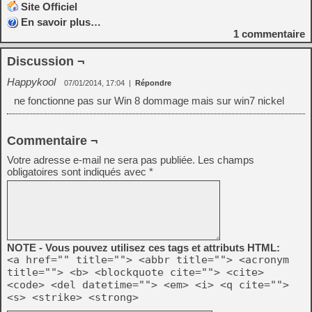
Site Officiel
En savoir plus…
1
commentaire
Discussion ¬
Happykool
07/01/2014, 17:04
|
Répondre
ne fonctionne pas sur Win 8 dommage mais sur win7 nickel
Commentaire ¬
Votre adresse e-mail ne sera pas publiée.
Les champs
obligatoires sont indiqués avec
*
NOTE - Vous pouvez utilisez ces tags et attributs HTML:
<a href="" title=""> <abbr title=""> <acronym
title=""> <b> <blockquote cite=""> <cite>
<code> <del datetime=""> <em> <i> <q cite="">
<s> <strike> <strong>