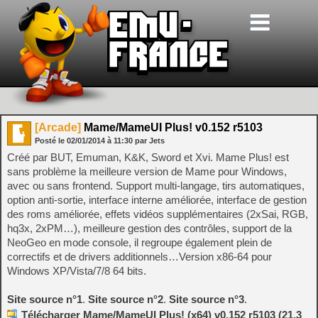
[Arcade]
Mame/MameUI Plus! v0.152 r5103
Posté le
02/01/2014
à
11:30
par Jets
Créé par BUT, Emuman, K&K, Sword et Xvi. Mame Plus! est
sans problème la meilleure version de Mame pour Windows,
avec ou sans frontend. Support multi-langage, tirs automatiques,
option anti-sortie, interface interne améliorée, interface de gestion
des roms améliorée, effets vidéos supplémentaires (2xSai, RGB,
hq3x, 2xPM…), meilleure gestion des contrôles, support de la
NeoGeo en mode console, il regroupe également plein de
correctifs et de drivers additionnels…Version x86-64 pour
Windows XP/Vista/7/8 64 bits.
Site source n°1
.
Site source n°2
.
Site source n°3
.
Télécharger Mame/MameUI Plus! (x64) v0.152 r5103 (21.3