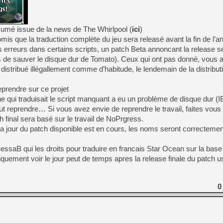
ésumé issue de la news de The Whirlpool (
ici
)
is que la traduction complète du jeu sera releasé avant la fin de l’an
 erreurs dans certains scripts, un patch Beta annoncant la release 
s de sauver le disque dur de Tomato). Ceux qui ont pas donné, vous 
istribué illégallement comme d’habitude, le lendemain de la distribu
eprendre sur ce projet
 qui traduisait le script manquant a eu un problème de disque dur (
 tout reprendre… Si vous avez envie de reprendre le travail, faites vous
 final sera basé sur le travail de NoPrgress.
 jour du patch disponible est en cours, les noms seront correctement t
BessaB qui les droits pour traduire en francais Star Ocean sur la base
giquement voir le jour peut de temps apres la release finale du patch u
0