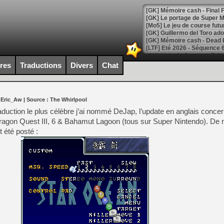
[GK] Le portage de Super M
[Mo5] Le jeu de course fut
[GK] Guillermo del Toro ado
[LTF] Eté 2026 - Séquence 
[GK] Mistfall Hunter : déjà 
ires
Traductions
Divers
Chat
[GK] Wo Long 2 évolue avec
[GK] Crossfire : un TPS à 100
[LS] [PS5] Premiers signes 
 Eric_Aw
| Source :
The Whirlpool
duction le plus célèbre j’ai nommé DeJap, l’update en anglais concer
Dragon Quest III, 6 & Bahamut Lagoon (tous sur Super Nintendo). De
 été posté :
[Mo5] DOOM arrive en cart
[GK] Bethesda fête les 30 
[GK] Roblox : l'action en B
[GK] Agenda - GeForce NOW
[GK] Devolver Digital en a 
[LS] [PS5] ps5-y2jb-autolo
[GK] Pourquoi Marvel Tokon 