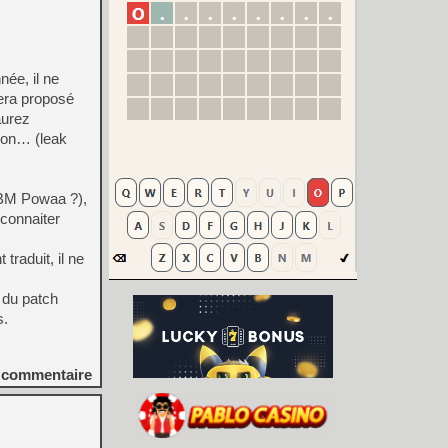
née, il ne
sera proposé
aurez
tion… (leak
IBM Powaa ?),
 connaiter
raduit, il ne
 du patch
s.
commentaire