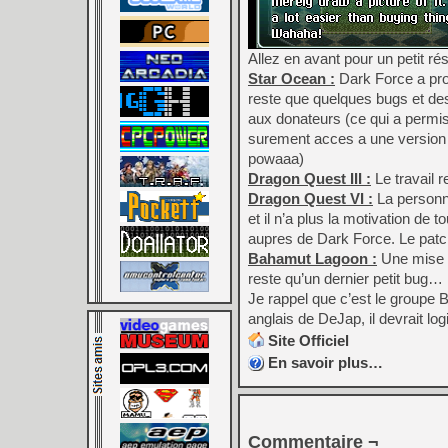
Allez en avant pour un petit r
Star Ocean :
Dark Force a prom
reste que quelques bugs et des
aux donateurs (ce qui a permi
surement acces a une version d
powaaa)
Dragon Quest III :
Le travail r
Dragon Quest VI :
La personne
et il n’a plus la motivation de
aupres de Dark Force. Le patch
Bahamut Lagoon :
Une mise a
reste qu’un dernier petit bug…
Je rappel que c’est le groupe 
anglais de DeJap, il devrait lo
Site Officiel
En savoir plus…
Commentaire ¬