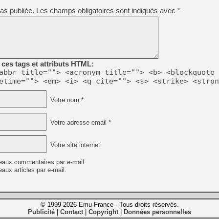
as publiée.
Les champs obligatoires sont indiqués avec
*
ces tags et attributs HTML:
abbr title=""> <acronym title=""> <b> <blockquote 
etime=""> <em> <i> <q cite=""> <s> <strike> <stron
Votre nom *
Votre adresse email *
Votre site internet
eaux commentaires par e-mail.
aux articles par e-mail.
© 1999-2026 Emu-France - Tous droits réservés.
Publicité
Contact
Copyright
Données personnelles
|
|
|