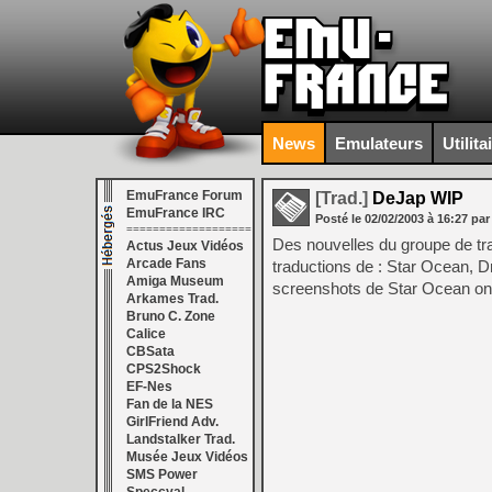
News
Emulateurs
Utilita
EmuFrance Forum
[Trad.]
DeJap WIP
EmuFrance IRC
Posté le
02/02/2003
à
16:27
par
===================
Des nouvelles du groupe de tra
Actus Jeux Vidéos
Arcade Fans
traductions de : Star Ocean, 
Amiga Museum
screenshots de Star Ocean ont
Arkames Trad.
Bruno C. Zone
Calice
CBSata
CPS2Shock
EF-Nes
Fan de la NES
GirlFriend Adv.
Landstalker Trad.
Musée Jeux Vidéos
SMS Power