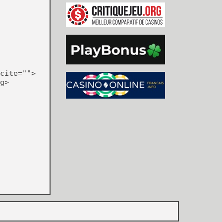
cite="">
g>