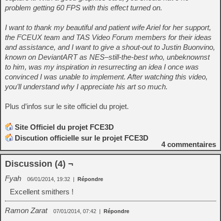
problem getting 60 FPS with this effect turned on.
I want to thank my beautiful and patient wife Ariel for her support,
the FCEUX team and TAS Video Forum members for their ideas
and assistance, and I want to give a shout-out to Justin Buonvino,
known on DeviantART as NES–still-the-best who, unbeknownst
to him, was my inspiration in resurrecting an idea I once was
convinced I was unable to implement. After watching this video,
you’ll understand why I appreciate his art so much.
Plus d’infos sur le site officiel du projet.
Site Officiel du projet FCE3D
Discution officielle sur le projet FCE3D
4
commentaires
Discussion (4) ¬
Fyah
06/01/2014, 19:32
|
Répondre
Excellent smithers !
Ramon Zarat
07/01/2014, 07:42
|
Répondre