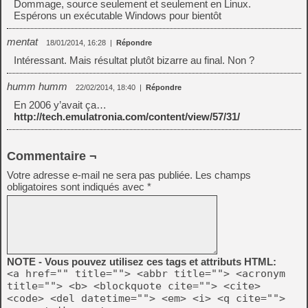
Dommage, source seulement et seulement en Linux.
Espérons un exécutable Windows pour bientôt
mentat
18/01/2014, 16:28
|
Répondre
Intéressant. Mais résultat plutôt bizarre au final. Non ?
humm humm
22/02/2014, 18:40
|
Répondre
En 2006 y’avait ça…
http://tech.emulatronia.com/content/view/57/31/
Commentaire ¬
Votre adresse e-mail ne sera pas publiée.
Les champs
obligatoires sont indiqués avec
*
NOTE - Vous pouvez utilisez ces tags et attributs HTML:
<a href="" title=""> <abbr title=""> <acronym
title=""> <b> <blockquote cite=""> <cite>
<code> <del datetime=""> <em> <i> <q cite="">