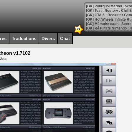
[GK] Test : Restory : Chill
[GK] GTA 6 : Rockstar Games
[GK] Hot Wheels Infinite Rus
[GK] Mémoire cash - Secret 
[GK] Résultats Nintendo : 
[GK] Déjà des dégraissage
ires
Traductions
Divers
Chat
[Mo5] Brickboy cherche à r
[GK] Minecraft et ses « Gra
heon v1.7102
[GK] Beast of Reincarnation
 Jets
[GK] Ubisoft : fin de parti
[GK] Mémoire cash - Metroid
[GK] Dan Houser (GTA) défe
[GK] Comment EA Sports FC
[GK] Crimson Moon : un Dark
[GK] Isle of Reveries : le j
[GK] Moonlighter 2 : The En
[GK] Capcom relance Monste
[Mo5] Deux inédits du Virtu
[GK] Le beat'em up The Walk
[GK] Endless Legend 2 : enf