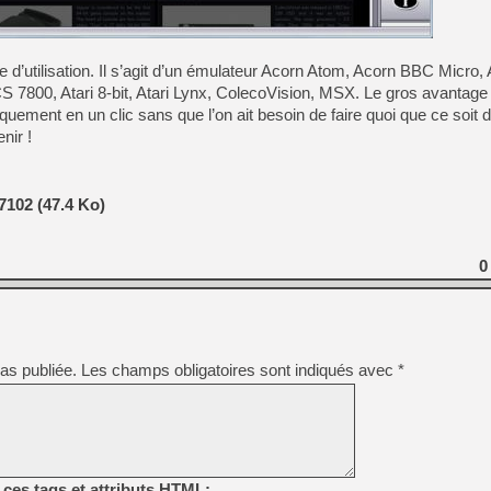
[LS] [PS5] Le WebKit Userl
e d’utilisation. Il s’agit d’un émulateur Acorn Atom, Acorn BBC Micro,
S 7800, Atari 8-bit, Atari Lynx, ColecoVision, MSX. Le gros avantage 
[GK] Oubliez Crazy Taxi, S
uement en un clic sans que l’on ait besoin de faire quoi que ce soit d
nir !
[LS] [Switch] NSZ 5.0.0 es
[GK] No More Room in Hell 2
7102 (47.4 Ko)
[GK] Un chatbot Atelier Ryz
[GK] Mémoire cash - Splatte
[GK] Nvidia : le prix des 
0
[GK] Suikoden Star Leap : 
[Mo5] La mini borne d’arc
[GK] Pourquoi Marvel Tokon 
as publiée.
Les champs obligatoires sont indiqués avec
*
ces tags et attributs HTML: