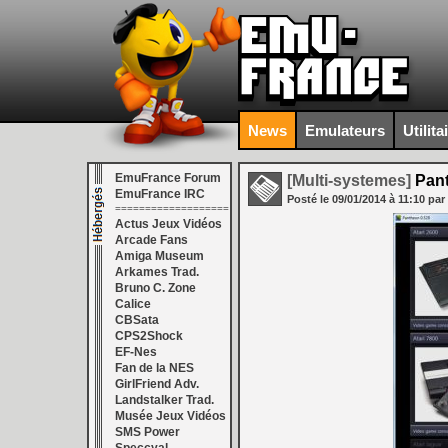
News
Emulateurs
Utilita
EmuFrance Forum
[Multi-systemes]
Pant
EmuFrance IRC
Posté le
09/01/2014
à
11:10
par
===================
Actus Jeux Vidéos
Arcade Fans
Amiga Museum
Arkames Trad.
Bruno C. Zone
Calice
CBSata
CPS2Shock
EF-Nes
Fan de la NES
GirlFriend Adv.
Landstalker Trad.
Musée Jeux Vidéos
SMS Power