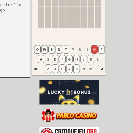
cite="">
g>