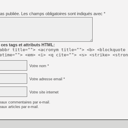
[GK] Beast of Reincarnation
[GK] Ubisoft : fin de parti
[GK] Mémoire cash - Metroid
as publiée.
Les champs obligatoires sont indiqués avec
*
[GK] Dan Houser (GTA) défe
[GK] Comment EA Sports FC
[GK] Crimson Moon : un Dark
[GK] Isle of Reveries : le j
[GK] Moonlighter 2 : The En
[GK] Capcom relance Monste
ces tags et attributs HTML:
abbr title=""> <acronym title=""> <b> <blockquote 
etime=""> <em> <i> <q cite=""> <s> <strike> <stron
[Mo5] Deux inédits du Virtu
[GK] Le beat'em up The Walk
Votre nom *
[GK] Endless Legend 2 : enf
Votre adresse email *
[LS] [PS5] Premiers signes 
Votre site internet
eaux commentaires par e-mail.
aux articles par e-mail.