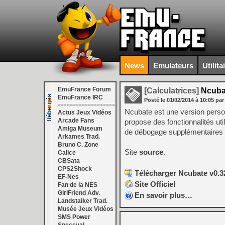
News
Emulateurs
Utilita
EmuFrance Forum
[Calculatrices]
Ncuba
EmuFrance IRC
Posté le
01/02/2014
à
10:05
par
===================
Ncubate est une version perso
Actus Jeux Vidéos
Arcade Fans
propose des fonctionnalités u
Amiga Museum
de débogage supplémentaires 
Arkames Trad.
Bruno C. Zone
Site
source
.
Calice
CBSata
CPS2Shock
Télécharger Ncubate v0.3
EF-Nes
Site Officiel
Fan de la NES
GirlFriend Adv.
En savoir plus…
Landstalker Trad.
Musée Jeux Vidéos
SMS Power