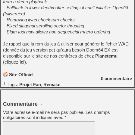
from a demo playback
– Fallback to lower depth/buffer settings if can’t initialize OpenGL
(fullscreen)
– Removing iwad checksum checks
– Fixed diagonal scrolling sector thrusting
– Blam tool now allows non-sequencial macro ordering
Je rappel que la rom du jeu à utiliser pour générer le fichier WAD
(donnée du jeu version pc) qu’aura besoin Doom64 EX est
disponible sur le site de nos confrères de chez
Planetemu
(cliquez
ici
).
Site Officiel
0
commentaire
└ Tags:
Projet Fan
,
Remake
Commentaire ¬
Votre adresse e-mail ne sera pas publiée.
Les champs
obligatoires sont indiqués avec
*