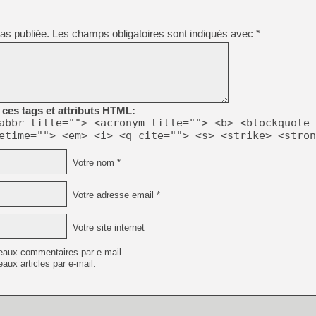
[LS] [PS5] Le WebKit Userl
as publiée.
Les champs obligatoires sont indiqués avec
*
[GK] Oubliez Crazy Taxi, S
[LS] [Switch] NSZ 5.0.0 es
[GK] No More Room in Hell 2
ces tags et attributs HTML:
[GK] Un chatbot Atelier Ryz
abbr title=""> <acronym title=""> <b> <blockquote 
[GK] Mémoire cash - Splatte
etime=""> <em> <i> <q cite=""> <s> <strike> <stron
[GK] Nvidia : le prix des 
[GK] Suikoden Star Leap : 
Votre nom *
[Mo5] La mini borne d’arc
[GK] Atari renoue avec les 
Votre adresse email *
[GK] Le studio de FIFA Worl
[GK] La PlayStation 1 en L
[GK] GTA 6 : Rockstar Games
Votre site internet
eaux commentaires par e-mail.
aux articles par e-mail.