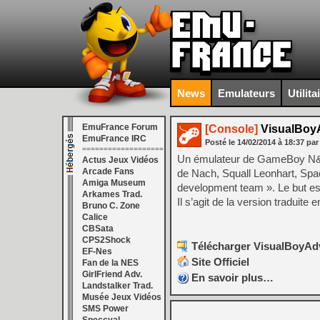
News
Emulateurs
Utilita
EmuFrance Forum
[Console]
VisualBoyA
EmuFrance IRC
Posté le
14/02/2014
à
18:37
par
===================
Un émulateur de GameBoy N&B
Actus Jeux Vidéos
Arcade Fans
de Nach, Squall Leonhart, Spa
Amiga Museum
development team ». Le but es
Arkames Trad.
Il s’agit de la version traduite e
Bruno C. Zone
Calice
CBSata
CPS2Shock
Télécharger VisualBoyAdv
EF-Nes
Site Officiel
Fan de la NES
GirlFriend Adv.
En savoir plus…
Landstalker Trad.
Musée Jeux Vidéos
SMS Power