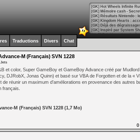
[GK] Hot Wheels Infinite Rus
[GK] Mémoire cash - Secret 
[GK] Résultats Nintendo : 
[GK] Déjà des dégraissage
[Mo5] Brickboy cherche à r
[GK] Minecraft et ses « Gra
ires
Traductions
Divers
Chat
[GK] Beast of Reincarnation
[GK] Ubisoft : fin de parti
dvance-M (Français) SVN 1228
[GK] Mémoire cash - Metroid
 Jets
[GK] Dan Houser (GTA) défe
[GK] Comment EA Sports FC
 et color, Super GameBoy et GameBoy Advance créé par Mudlord (
[GK] Crimson Moon : un Dark
cy, DJRobX, Jonas Quinn) et basé sur VBA de Forgotten et de la « 
[GK] Isle of Reveries : le j
t de réunir un maximum d’améliorations en provenance des autres b
[GK] Moonlighter 2 : The En
[GK] Capcom relance Monste
n français.
ance-M (Français) SVN 1228 (1,7 Mo)
[Mo5] Deux inédits du Virtu
[GK] Le beat'em up The Walk
[GK] Endless Legend 2 : enf
0