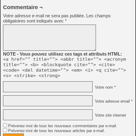
Commentaire ¬
Votre adresse e-mail ne sera pas publiée.
Les champs
obligatoires sont indiqués avec
*
NOTE - Vous pouvez utilisez ces tags et attributs HTML:
<a href="" title=""> <abbr title=""> <acronym
title=""> <b> <blockquote cite=""> <cite>
<code> <del datetime=""> <em> <i> <q cite="">
<s> <strike> <strong>
Votre nom *
Votre adresse email *
Votre site internet
Prévenez-moi de tous les nouveaux commentaires par e-mail.
Prévenez-moi de tous les nouveaux articles par e-mail.