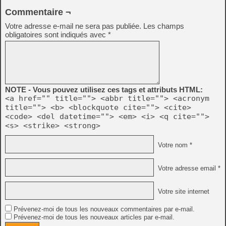
Commentaire ¬
Votre adresse e-mail ne sera pas publiée.
Les champs
obligatoires sont indiqués avec
*
NOTE - Vous pouvez utilisez ces tags et attributs HTML:
<a href="" title=""> <abbr title=""> <acronym
title=""> <b> <blockquote cite=""> <cite>
<code> <del datetime=""> <em> <i> <q cite="">
<s> <strike> <strong>
Votre nom *
Votre adresse email *
Votre site internet
Prévenez-moi de tous les nouveaux commentaires par e-mail.
Prévenez-moi de tous les nouveaux articles par e-mail.