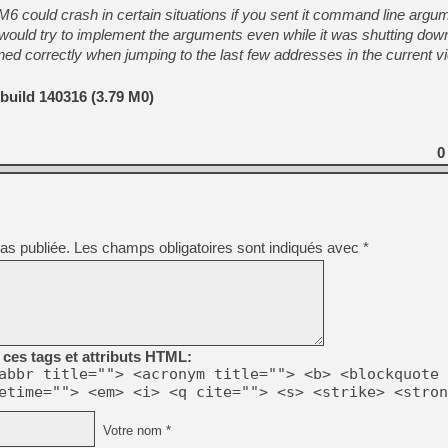
6 could crash in certain situations if you sent it command line argu
e would try to implement the arguments even while it was shutting dow
d correctly when jumping to the last few addresses in the current v
build 140316 (3.79 M0)
0
as publiée.
Les champs obligatoires sont indiqués avec
*
ces tags et attributs HTML:
abbr title=""> <acronym title=""> <b> <blockquote 
etime=""> <em> <i> <q cite=""> <s> <strike> <stron
Votre nom *