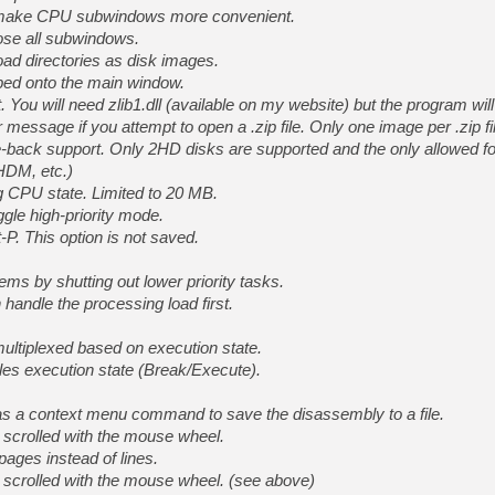
ake CPU subwindows more convenient.
se all subwindows.
d directories as disk images.
[Mo5] Deux inédits du Virtu
[GK] Le beat'em up The Walk
pped onto the main window.
t. You will need zlib1.dll (available on my website) but the program will 
[GK] Endless Legend 2 : enf
 message if you attempt to open a .zip file. Only one image per .zip fil
ite-back support. Only 2HD disks are supported and the only allowed f
HDM, etc.)
[LS] [PS5] Le WebKit Userl
CPU state. Limited to 20 MB.
le high-priority mode.
-P. This option is not saved.
[GK] Oubliez Crazy Taxi, S
[LS] [Switch] NSZ 5.0.0 es
ms by shutting out lower priority tasks.
andle the processing load first.
[GK] No More Room in Hell 2
ultiplexed based on execution state.
les execution state (Break/Execute).
 a context menu command to save the disassembly to a file.
scrolled with the mouse wheel.
 pages instead of lines.
scrolled with the mouse wheel. (see above)