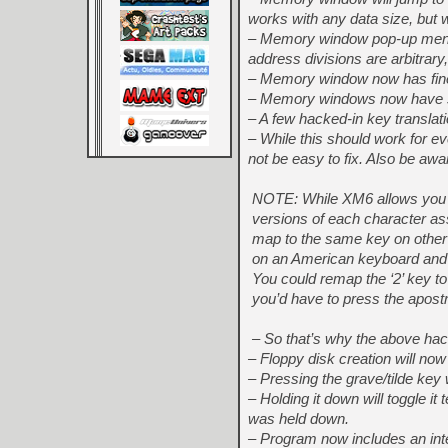
works with any data size, but wi
– Memory window pop-up menu 
address divisions are arbitr
– Memory window now has finer
– Memory windows now have s
– A few hacked-in key transla
– While this should work for e
not be easy to fix. Also be aw
NOTE: While XM6 allows you to
versions of each character as
map to the same key on other 
on an American keyboard and
You could remap the ‘2’ key to
you’d have to press the apost
– So that’s why the above hac
– Floppy disk creation will now 
– Pressing the grave/tilde key 
– Holding it down will toggle 
was held down.
– Program now includes an inter