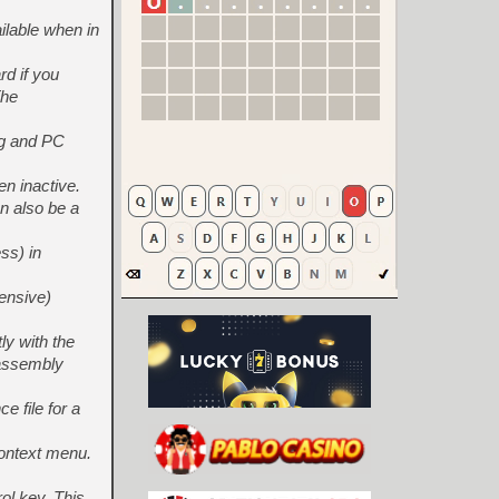
lable when in
rd if you
The
ng and PC
n inactive.
an also be a
ss) in
ensive)
y with the
sassembly
 file for a
context menu.
ol key. This