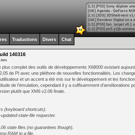
[GK] Agenda - GeForce NOW
[GK] Devolver Digital en a 
[LS] [PS5] ps5-y2jb-autolo
[GK] Pourquoi Marvel Tokon 
ires
Traductions
Divers
Chat
[GK] Test : Restory : Chill
[GK] GTA 6 : Rockstar Games
[GK] Hot Wheels Infinite Rus
uild 140316
[GK] Mémoire cash - Secret 
 Jets
[GK] Résultats Nintendo : 
 plus complet des outils de développements X68000 existant aujourd’hu
[GK] Déjà des dégraissage
2.05 de PI avec une pléthore de nouvelles fonctionnalités. Les chan
ce utilisateur et un accent a été mis sur le développement et les fonctio
[Mo5] Brickboy cherche à r
[GK] Minecraft et ses « Gra
itude de l’émulation, cependant il y a suffisamment d’améliorations pou
rsion plutôt que XM6 v2.06 finale.
[GK] Beast of Reincarnation
[GK] Ubisoft : fin de parti
[GK] Mémoire cash - Metroid
[GK] Dan Houser (GTA) défe
s (keyboard shortcuts).
[GK] Comment EA Sports FC
pdated-state-file requester.
[GK] Crimson Moon : un Dark
[GK] Isle of Reveries : le j
[GK] Moonlighter 2 : The En
06 state files (no guarantees though).
[GK] Capcom relance Monste
p RAM to a file.