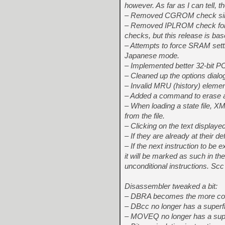
however. As far as I can tell, 
– Removed CGROM check since 
– Removed IPLROM check for t
checks, but this release is ba
– Attempts to force SRAM setti
Japanese mode.
– Implemented better 32-bit PC
– Cleaned up the options dialog
– Invalid MRU (history) eleme
– Added a command to erase all
– When loading a state file, XM
from the file.
– Clicking on the text displaye
– If they are already at their d
– If the next instruction to be
it will be marked as such in t
unconditional instructions. Scc
Disassembler tweaked a bit:
– DBRA becomes the more co
– DBcc no longer has a superf
– MOVEQ no longer has a supe