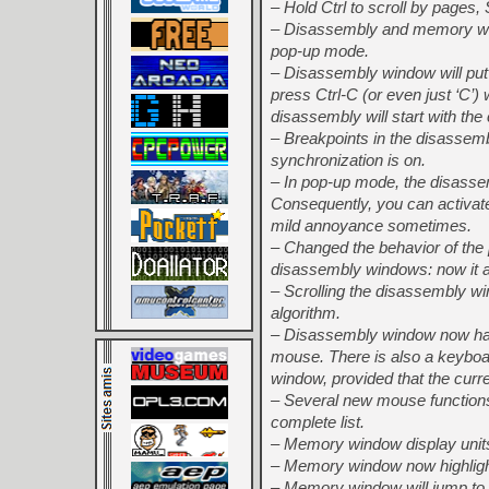
– Hold Ctrl to scroll by pages, S
– Disassembly and memory win
pop-up mode.
– Disassembly window will put 
press Ctrl-C (or even just ‘C’)
disassembly will start with the 
– Breakpoints in the disassem
synchronization is on.
– In pop-up mode, the disassem
Consequently, you can activate 
mild annoyance sometimes.
– Changed the behavior of the 
disassembly windows: now it a
– Scrolling the disassembly w
algorithm.
– Disassembly window now has 
mouse. There is also a keyboar
window, provided that the curre
– Several new mouse functions 
complete list.
– Memory window display units
– Memory window now highligh
– Memory window will jump to a