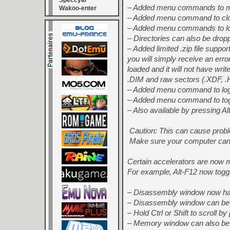
Speccyal
– Added menu commands to m
Wakoo-enter
– Added menu command to clo
– Added menu commands to loa
– Directories can also be dro
– Added limited .zip file suppor
you will simply receive an error
loaded and it will not have wr
.DIM and raw sectors (.XDF, .
– Added menu command to log 
– Added menu command to togg
– Also available by pressing Alt
Caution: This can cause proble
Make sure your computer can h
Certain accelerators are now m
For example, Alt-F12 now togg
– Disassembly window now has
– Disassembly window can be 
– Hold Ctrl or Shift to scroll by
– Memory window can also be 