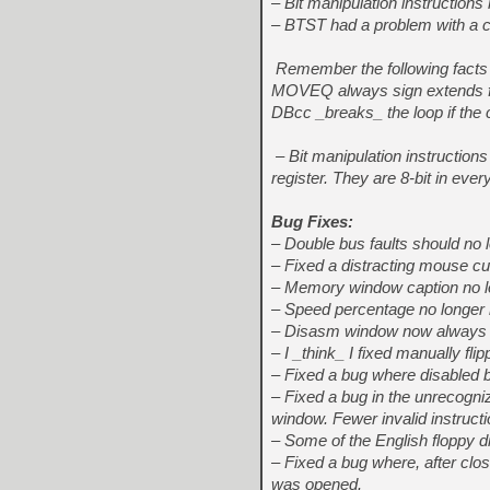
– Bit manipulation instruction
– BTST had a problem with a c
Remember the following facts 
MOVEQ always sign extends fr
DBcc _breaks_ the loop if the c
– Bit manipulation instruction
register. They are 8-bit in eve
Bug Fixes:
– Double bus faults should no 
– Fixed a distracting mouse c
– Memory window caption no lo
– Speed percentage no longer 
– Disasm window now always s
– I _think_ I fixed manually fli
– Fixed a bug where disabled b
– Fixed a bug in the unrecogn
window. Fewer invalid instructi
– Some of the English floppy dis
– Fixed a bug where, after clo
was opened.