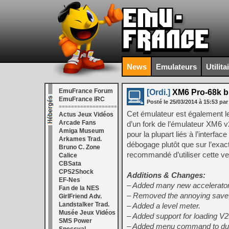
News
Emulateurs
Utilita
EmuFrance Forum
[Ordi.]
XM6 Pro-68k b
EmuFrance IRC
Posté le
25/03/2014
à
15:53
par
===================
Cet émulateur est également le
Actus Jeux Vidéos
Arcade Fans
d’un fork de l’émulateur XM6 v
Amiga Museum
pour la plupart liés à l’interfa
Arkames Trad.
débogage plutôt que sur l’exact
Bruno C. Zone
recommandé d’utiliser cette ve
Calice
CBSata
CPS2Shock
Additions & Changes:
EF-Nes
– Added many new accelerator
Fan de la NES
– Removed the annoying save-u
GirlFriend Adv.
Landstalker Trad.
– Added a level meter.
Musée Jeux Vidéos
– Added support for loading V2.
SMS Power
– Added menu command to dum