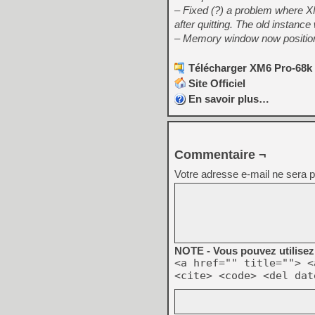
– Fixed (?) a problem where XM
after quitting. The old instanc
– Memory window now positione
Télécharger XM6 Pro-68k 
Site Officiel
En savoir plus…
Commentaire ¬
Votre adresse e-mail ne sera p
NOTE - Vous pouvez utilisez 
<a href="" title=""> <
<cite> <code> <del dat