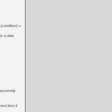
(condition) ».
is a data
isassembly
ext time it