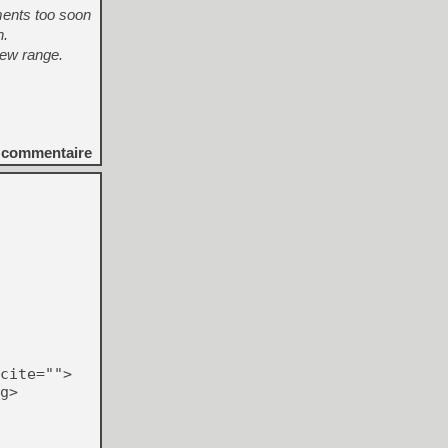
ments too soon
n.
iew range.
commentaire
cite="">
g>