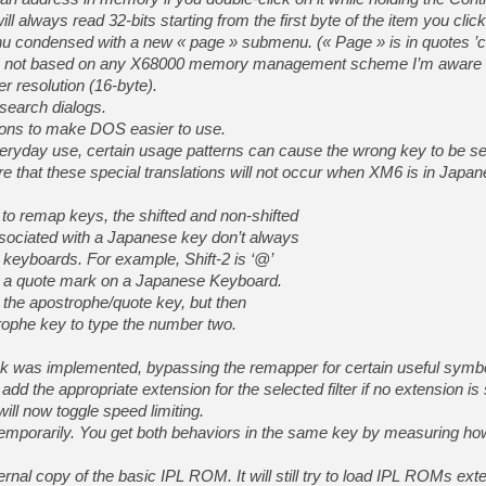
ll always read 32-bits starting from the first byte of the item you clic
condensed with a new « page » submenu. (« Page » is in quotes ’c
ary, not based on any X68000 memory management scheme I’m aware 
 resolution (16-byte).
earch dialogs.
tions to make DOS easier to use.
veryday use, certain usage patterns can cause the wrong key to be s
are that these special translations will not occur when XM6 is in Jap
 remap keys, the shifted and non-shifted
sociated with a Japanese key don’t always
keyboards. For example, Shift-2 is ‘@’
 a quote mark on a Japanese Keyboard.
 the apostrophe/quote key, but then
rophe key to type the number two.
k was implemented, bypassing the remapper for certain useful symb
add the appropriate extension for the selected filter if no extension is 
will now toggle speed limiting.
it temporarily. You get both behaviors in the same key by measuring ho
nal copy of the basic IPL ROM. It will still try to load IPL ROMs extern