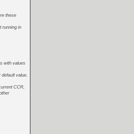
re these
 running in
ns with values
 default value.
 current CCR,
other