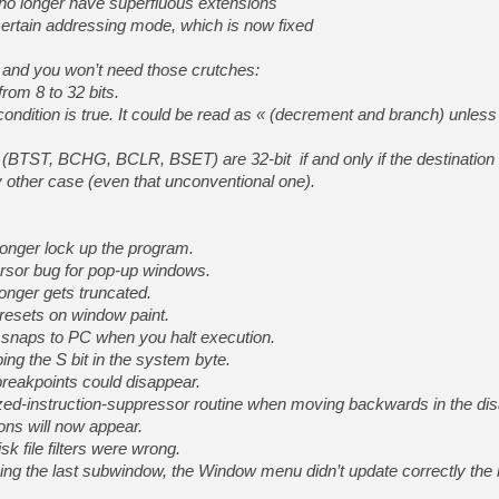
s no longer have superfluous extensions
ertain addressing mode, which is now fixed
and you won’t need those crutches:
om 8 to 32 bits.
ondition is true. It could be read as « (decrement and branch) unless 
s (BTST, BCHG, BCLR, BSET) are 32-bit if and only if the destination 
ry other case (even that unconventional one).
longer lock up the program.
ursor bug for pop-up windows.
nger gets truncated.
resets on window paint.
naps to PC when you halt execution.
pping the S bit in the system byte.
reakpoints could disappear.
ized-instruction-suppressor routine when moving backwards in the d
ons will now appear.
k file filters were wrong.
sing the last subwindow, the Window menu didn’t update correctly the n