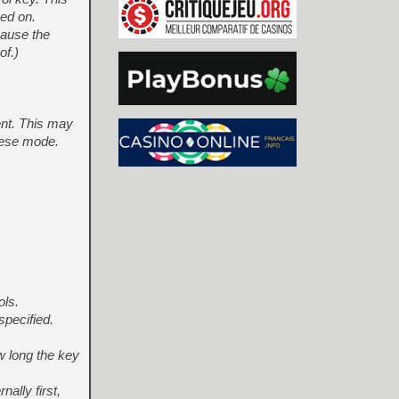
ked on.
ause the
of.)
ent. This may
anese mode.
ols.
specified.
w long the key
ally first,