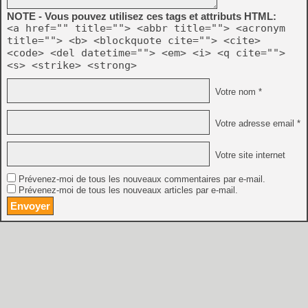
NOTE - Vous pouvez utilisez ces tags et attributs HTML:
<a href="" title=""> <abbr title=""> <acronym
title=""> <b> <blockquote cite=""> <cite>
<code> <del datetime=""> <em> <i> <q cite="">
<s> <strike> <strong>
Votre nom *
Votre adresse email *
Votre site internet
Prévenez-moi de tous les nouveaux commentaires par e-mail.
Prévenez-moi de tous les nouveaux articles par e-mail.