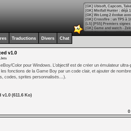
[GK] Mistfall Hunter : déjà 
[GK] Wo Long 2 évolue avec
[GK] Crossfire : un TPS à 100
[LS] [PS5] Premiers signes 
ires
Traductions
Divers
Chat
ed v1.0
[Mo5] DOOM arrive en cart
 Jets
[GK] Bethesda fête les 30 
[GK] Roblox : l'action en B
meBoy/Color pour Windows. L’objectif est de créer un émulateur ultra-
 les fonctions de la Game Boy par un code clair, et ajouter de nombr
ues, codes, sprites personnalisés…).
[GK] Agenda - GeForce NOW
[GK] Devolver Digital en a 
[LS] [PS5] ps5-y2jb-autolo
v1.0 (611.6 Ko)
[GK] Pourquoi Marvel Tokon 
[GK] Test : Restory : Chill
0
[GK] GTA 6 : Rockstar Games
[GK] Hot Wheels Infinite Rus
[GK] Mémoire cash - Secret 
[GK] Résultats Nintendo : 