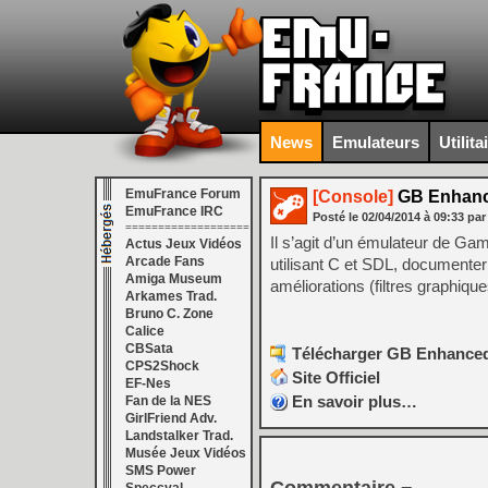
News
Emulateurs
Utilita
EmuFrance Forum
[Console]
GB Enhanc
EmuFrance IRC
Posté le
02/04/2014
à
09:33
par
===================
Il s’agit d’un émulateur de Ga
Actus Jeux Vidéos
Arcade Fans
utilisant C et SDL, documenter
Amiga Museum
améliorations (filtres graphiq
Arkames Trad.
Bruno C. Zone
Calice
CBSata
Télécharger GB Enhanced 
CPS2Shock
Site Officiel
EF-Nes
En savoir plus…
Fan de la NES
GirlFriend Adv.
Landstalker Trad.
Musée Jeux Vidéos
SMS Power