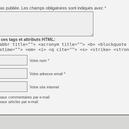
[GK] Déjà des dégraissage
as publiée.
Les champs obligatoires sont indiqués avec
*
[Mo5] Brickboy cherche à r
[GK] Minecraft et ses « Gra
[GK] Beast of Reincarnation
[GK] Ubisoft : fin de parti
[GK] Mémoire cash - Metroid
[GK] Dan Houser (GTA) défe
ces tags et attributs HTML:
[GK] Comment EA Sports FC
abbr title=""> <acronym title=""> <b> <blockquote 
[GK] Crimson Moon : un Dark
etime=""> <em> <i> <q cite=""> <s> <strike> <stron
[GK] Isle of Reveries : le j
[GK] Moonlighter 2 : The En
[GK] Capcom relance Monste
Votre nom *
Votre adresse email *
[Mo5] Deux inédits du Virtu
[GK] Le beat'em up The Walk
Votre site internet
[LTF] Eté 2026 - Séquence 
eaux commentaires par e-mail.
aux articles par e-mail.