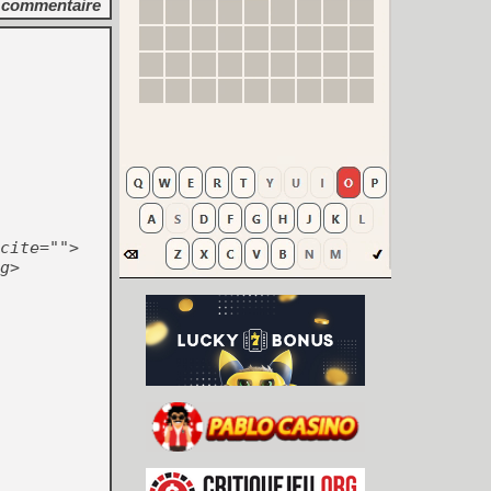
commentaire
cite="">
g>