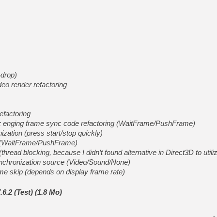
[GK] Nvidia : le prix des 
[GK] Suikoden Star Leap : 
[Mo5] La mini borne d’arc
[GK] Atari renoue avec les 
[GK] Le studio de FIFA Worl
[GK] La PlayStation 1 en L
[GK] Dawn of War 4 : les Né
[GK] CloverPit : l'héritier
-drop)
[GK] Stellar Blade : Blood R
eo render refactoring
[GK] Palworld Online est a
[GK] Wuchang 2 : le souls-l
efactoring
[GK] Test : Big Walk est le 
[GK] Starsand Island : la si
g; enging frame sync code refactoring (WaitFrame/PushFrame)
ization (press start/stop quickly)
g (WaitFrame/PushFrame)
[GK] Dan Houser (GTA) défe
hread blocking, because I didn’t found alternative in Direct3D to utili
ynchronization source (Video/Sound/None)
ame skip (depends on display frame rate)
.2 (Test) (1.8 Mo)