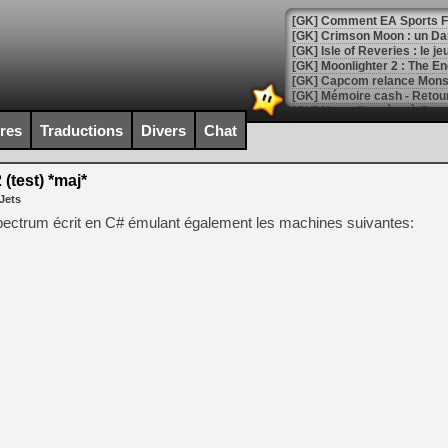
[GK] Comment EA Sports FC
[GK] Crimson Moon : un Dark
[GK] Isle of Reveries : le j
[GK] Moonlighter 2 : The En
[GK] Capcom relance Monste
ires
Traductions
Divers
Chat
[Mo5] Deux inédits du Virtu
[GK] Le beat'em up The Walk
(test) *maj*
Jets
[GK] Endless Legend 2 : enf
pectrum écrit en C# émulant également les machines suivantes:
[LS] [PS5] Le WebKit Userl
[GK] Oubliez Crazy Taxi, S
[LS] [Switch] NSZ 5.0.0 es
[GK] No More Room in Hell 2
[GK] Un chatbot Atelier Ryz
[GK] Mémoire cash - Splatte