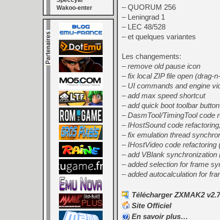
Speccyal
– QUORUM 256
Wakoo-enter
– Leningrad 1
– LEC 48/528
– et quelques variantes
Les changements:
– remove old pause icon
– fix local ZIP file open (drag-n
– UI commands and engine vid
– add max speed shortcut
– add quick boot toolbar button
– DasmTool/TimingTool code r
– IHostSound code refactorin
– fix emulation thread synchron
– IHostVideo code refactorin
– add VBlank synchronization (t
– added selection for frame s
– added autocalculation for fr
Télécharger ZXMAK2 v2.7.6
Site Officiel
En savoir plus…