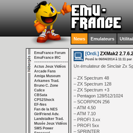
News
Emulateurs
Utilita
EmuFrance Forum
[Ordi.]
ZXMak2 2.7.6.2 
EmuFrance IRC
Posté le
06/04/2014
à
11:11
par 
===================
Un émulateur de Sinclair Zx S
Actus Jeux Vidéos
Arcade Fans
Amiga Museum
– ZX Spectrum 48
Arkames Trad.
– ZX Spectrum 128
Bruno C. Zone
– ZX Spectrum +3
Calice
CBSata
– Pentagon 128/512/1024
CPS2Shock
– SCORPION 256
EF-Nes
– ATM 4.50
Fan de la NES
– ATM 7.10
GirlFriend Adv.
Landstalker Trad.
– PROFI 3.xx
Musée Jeux Vidéos
– PROFI 5xx
SMS Power
– SPRINTER