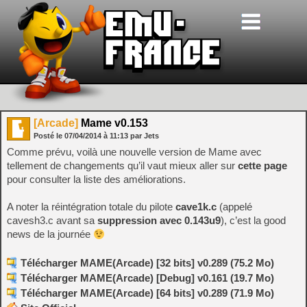
[Arcade]
Mame v0.153
Posté le
07/04/2014
à
11:13
par Jets
Comme prévu, voilà une nouvelle version de Mame avec
tellement de changements qu’il vaut mieux aller sur
cette page
pour consulter la liste des améliorations.
A noter la réintégration totale du pilote
cave1k.c
(appelé
cavesh3.c avant sa
suppression avec 0.143u9
), c’est la good
news de la journée
Télécharger MAME(Arcade) [32 bits] v0.289 (75.2 Mo)
Télécharger MAME(Arcade) [Debug] v0.161 (19.7 Mo)
Télécharger MAME(Arcade) [64 bits] v0.289 (71.9 Mo)