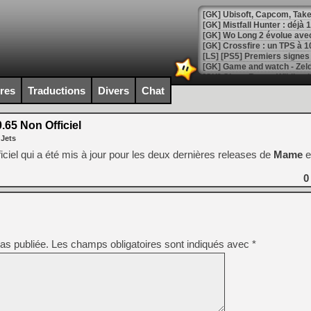
[GK] Mistfall Hunter : déjà 
[GK] Wo Long 2 évolue avec
[GK] Crossfire : un TPS à 100
[LS] [PS5] Premiers signes 
ires
Traductions
Divers
Chat
.65 Non Officiel
[Mo5] DOOM arrive en cart
 Jets
[GK] Bethesda fête les 30 
[GK] Roblox : l'action en B
fficiel qui a été mis à jour pour les deux dernières releases de
Mame
e
0
[GK] Agenda - GeForce NOW
[GK] Devolver Digital en a 
[LS] [PS5] ps5-y2jb-autolo
as publiée.
Les champs obligatoires sont indiqués avec
*
[GK] Pourquoi Marvel Tokon 
[GK] Test : Restory : Chill
[GK] GTA 6 : Rockstar Games
[GK] Hot Wheels Infinite Rus
[GK] Mémoire cash - Secret 
[GK] Résultats Nintendo : 