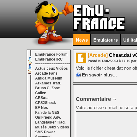
News
Emulateurs
Utilita
EmuFrance Forum
[Arcade]
Cheat.dat v0
EmuFrance IRC
Posté le
13/02/2003
à
17:19
par
===================
Voici le fichier cheat.dat non o
Actus Jeux Vidéos
Arcade Fans
En savoir plus…
Amiga Museum
Arkames Trad.
Bruno C. Zone
Calice
CBSata
Commentaire ¬
CPS2Shock
Votre adresse e-mail ne sera p
EF-Nes
Fan de la NES
GirlFriend Adv.
Landstalker Trad.
Musée Jeux Vidéos
SMS Power