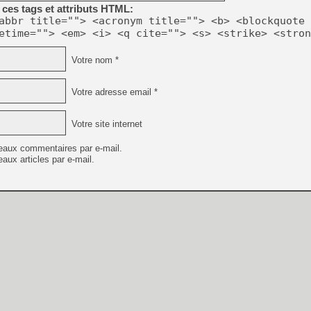
[GK] Déjà des dégraissage
ces tags et attributs HTML:
abbr title=""> <acronym title=""> <b> <blockquote 
[Mo5] Brickboy cherche à r
etime=""> <em> <i> <q cite=""> <s> <strike> <stron
[GK] Minecraft et ses « Gra
[GK] Beast of Reincarnation
Votre nom *
[GK] Ubisoft : fin de parti
[GK] Mémoire cash - Metroid
[GK] Dan Houser (GTA) défe
Votre adresse email *
[GK] Comment EA Sports FC
[GK] Crimson Moon : un Dark
[GK] Isle of Reveries : le j
Votre site internet
[GK] Moonlighter 2 : The En
[GK] Capcom relance Monste
eaux commentaires par e-mail.
aux articles par e-mail.
[GK] Guillermo del Toro ado
[LTF] Eté 2026 - Séquence 