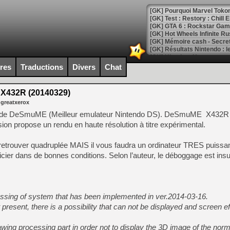
[GK] Pourquoi Marvel Tokon 
[GK] Test : Restory : Chill
[GK] GTA 6 : Rockstar Games
[GK] Hot Wheels Infinite Rus
[GK] Mémoire cash - Secret 
[GK] Résultats Nintendo : 
[GK] Déjà des dégraissage
ires
Traductions
Divers
Chat
[Mo5] Brickboy cherche à r
[GK] Minecraft et ses « Gra
432R (20140329)
 greatxerox
[GK] Beast of Reincarnation
[GK] Ubisoft : fin de parti
iale de DeSmuME (Meilleur emulateur Nintendo DS). DeSmuME X432R 
[GK] Mémoire cash - Metroid
sion propose un rendu en haute résolution à titre expérimental.
[GK] Dan Houser (GTA) défe
[GK] Comment EA Sports FC
[GK] Crimson Moon : un Dark
e retrouver quadruplée MAIS il vous faudra un ordinateur TRES puiss
[GK] Isle of Reveries : le j
icier dans de bonnes conditions. Selon l’auteur, le déboggage est insu
[GK] Moonlighter 2 : The En
[GK] Capcom relance Monste
cessing of system that has been implemented in ver.2014-03-16.
[Mo5] Deux inédits du Virtu
t present, there is a possibility that can not be displayed and screen e
[GK] Le beat'em up The Walk
awing processing part in order not to display the 3D image of the norm
[GK] Endless Legend 2 : enf