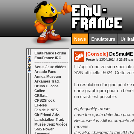
News
Emulateurs
Utilita
EmuFrance Forum
[Console]
DeSmuME X
EmuFrance IRC
Posté le
13/04/2014
à
23:55
par
===================
Il s’agit d’une version spéc
Actus Jeux Vidéos
Arcade Fans
SVN officielle r5024. Cette ver
Amiga Museum
Arkames Trad.
La résolution d’origine peut s
Bruno C. Zone
carte graphique) pour en bénéf
Calice
CBSata
un crash est possible.
CPS2Shock
EF-Nes
High-quality mode.
Fan de la NES
I use the sprite detection pro
GirlFriend Adv.
Landstalker Trad.
Because it is still incomplete a
Musée Jeux Vidéos
movies.
SMS Power
It is also changed to the 2D dr