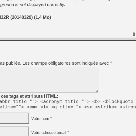
ground is not displayed correctly.
[LS] [PS5] Le WebKit Userl
2R (20140329) (1,4 Mo)
0
[GK] Oubliez Crazy Taxi, S
[LS] [Switch] NSZ 5.0.0 es
[GK] No More Room in Hell 2
[GK] Un chatbot Atelier Ryz
as publiée.
Les champs obligatoires sont indiqués avec
*
[GK] Mémoire cash - Splatte
[GK] Nvidia : le prix des 
[GK] Suikoden Star Leap : 
[Mo5] La mini borne d’arc
ces tags et attributs HTML:
abbr title=""> <acronym title=""> <b> <blockquote 
etime=""> <em> <i> <q cite=""> <s> <strike> <stron
Votre nom *
Votre adresse email *