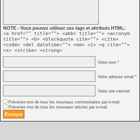
NOTE - Vous pouvez utilisez ces tags et attributs HTML:
<a href="" title=""> <abbr title=""> <acronym
title=""> <b> <blockquote cite=""> <cite>
<code> <del datetime=""> <em> <i> <q cite="">
<s> <strike> <strong>
Votre nom *
Votre adresse email *
Votre site internet
Prévenez-moi de tous les nouveaux commentaires par e-mail.
Prévenez-moi de tous les nouveaux articles par e-mail.