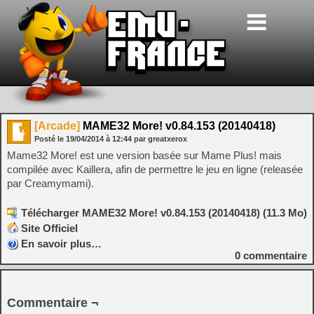
[Arcade]
MAME32 More! v0.84.153 (20140418)
Posté le
19/04/2014
à
12:44
par greatxerox
Mame32 More! est une version basée sur Mame Plus! mais
compilée avec Kaillera, afin de permettre le jeu en ligne (releasée
par Creamymami).
Télécharger MAME32 More! v0.84.153 (20140418) (11.3 Mo)
Site Officiel
En savoir plus…
0
commentaire
Commentaire ¬