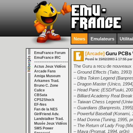
News
Emulateurs
Utilita
EmuFrance Forum
[Arcade]
Guru PCBs 
EmuFrance IRC
Posté le
15/02/2003
à
17:55
par
===================
The Guru a recu de nouveaux P
Actus Jeux Vidéos
Arcade Fans
– Ground Effects (Taito, 1993)
Amiga Museum
– Ultra Token Legend (Banpres
Arkames Trad.
– Dragon Master (Unico, 1994
Bruno C. Zone
– Head Panic (ESD/Fuuki, 200
Calice
CBSata
– Billiard Academy Real Break
CPS2Shock
– Taiwan Chess Legend (Uniw
EF-Nes
– Guardians (Banpresto, 1995
Fan de la NES
– Powerful Baseball (Konami,
GirlFriend Adv.
Landstalker Trad.
– Mad Donna (Tuning, 1995, p
Musée Jeux Vidéos
– The Return of Lady Frog (Mi
SMS Power
– Maya (Promat, 1994, pr0n)