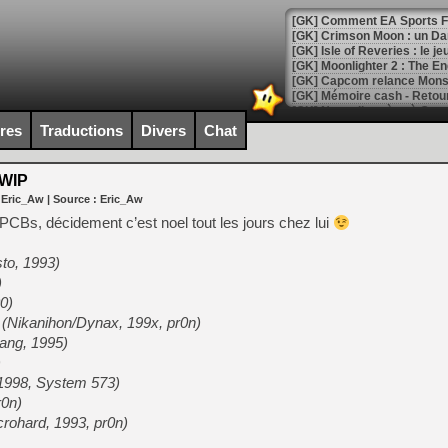
[GK] Comment EA Sports FC
[GK] Crimson Moon : un Dark
[GK] Isle of Reveries : le j
[GK] Moonlighter 2 : The En
[GK] Capcom relance Monste
ires
Traductions
Divers
Chat
[Mo5] Deux inédits du Virtu
[GK] Le beat'em up The Walk
WIP
 Eric_Aw
| Source :
Eric_Aw
[GK] Endless Legend 2 : enf
CBs, décidement c’est noel tout les jours chez lui
to, 1993)
[LS] [PS5] Le WebKit Userl
)
0)
 (Nikanihon/Dynax, 199x, pr0n)
[GK] Oubliez Crazy Taxi, S
ang, 1995)
[LS] [Switch] NSZ 5.0.0 es
)
 1998, System 573)
[GK] No More Room in Hell 2
r0n)
[GK] Un chatbot Atelier Ryz
crohard, 1993, pr0n)
[GK] Mémoire cash - Splatte