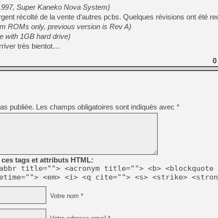
[GK] Nvidia : le prix des 
 1997, Super Kaneko Nova System)
[GK] Suikoden Star Leap : 
argent récolté de la vente d’autres pcbs. Quelques révisions ont été re
am ROMs only, previous version is Rev A)
[Mo5] La mini borne d’arc
[GK] Atari renoue avec les 
e with 1GB hard drive)
[GK] Le studio de FIFA Worl
river très bientot…
[GK] La PlayStation 1 en L
0
[GK] Dawn of War 4 : les Né
[GK] CloverPit : l'héritier
[GK] Stellar Blade : Blood R
[GK] Palworld Online est a
[GK] Wuchang 2 : le souls-l
as publiée.
Les champs obligatoires sont indiqués avec
*
[GK] Test : Big Walk est le 
[GK] Starsand Island : la si
[GK] Dan Houser (GTA) défe
ces tags et attributs HTML:
abbr title=""> <acronym title=""> <b> <blockquote 
etime=""> <em> <i> <q cite=""> <s> <strike> <stron
Votre nom *