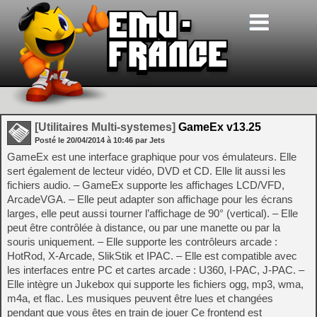
[Utilitaires Multi-systemes]
GameEx v13.25
Posté le
20/04/2014
à
10:46
par Jets
GameEx est une interface graphique pour vos émulateurs. Elle
sert également de lecteur vidéo, DVD et CD. Elle lit aussi les
fichiers audio. – GameEx supporte les affichages LCD/VFD,
ArcadeVGA. – Elle peut adapter son affichage pour les écrans
larges, elle peut aussi tourner l’affichage de 90° (vertical). – Elle
peut être contrôlée à distance, ou par une manette ou par la
souris uniquement. – Elle supporte les contrôleurs arcade :
HotRod, X-Arcade, SlikStik et IPAC. – Elle est compatible avec
les interfaces entre PC et cartes arcade : U360, I-PAC, J-PAC. –
Elle intègre un Jukebox qui supporte les fichiers ogg, mp3, wma,
m4a, et flac. Les musiques peuvent être lues et changées
pendant que vous êtes en train de jouer Ce frontend est