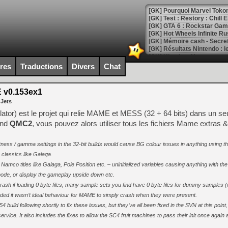
[GK] Pourquoi Marvel Tokon 
[GK] Test : Restory : Chill
[GK] GTA 6 : Rockstar Games
[GK] Hot Wheels Infinite Rus
[GK] Mémoire cash - Secret 
[GK] Résultats Nintendo : 
[GK] Déjà des dégraissage
ires
Traductions
Divers
Chat
[Mo5] Brickboy cherche à r
[GK] Minecraft et ses « Gra
v0.153ex1
 Jets
[GK] Beast of Reincarnation
[GK] Ubisoft : fin de parti
or) est le projet qui relie MAME et MESS (32 + 64 bits) dans un se
[GK] Mémoire cash - Metroid
end
QMC2
, vous pouvez alors utiliser tous les fichiers Mame extras
[GK] Dan Houser (GTA) défe
[GK] Comment EA Sports FC
[GK] Crimson Moon : un Dark
ess / gamma settings in the 32-bit builds would cause BG colour issues in anything using th
[GK] Isle of Reveries : le j
classics like Galaga.
[GK] Moonlighter 2 : The En
[GK] Capcom relance Monste
Namco titles like Galaga, Pole Position etc. – uninitialized variables causing anything with 
 mode, or display the gameplay upside down etc.
h if loading 0 byte files, many sample sets you find have 0 byte files for dummy samples (
ded it wasn’t ideal behaviour for MAME to simply crash when they were present.
[Mo5] Deux inédits du Virtu
.154 build following shortly to fix these issues, but they’ve all been fixed in the SVN at this point
[GK] Le beat'em up The Walk
ervice. It also includes the fixes to allow the SC4 fruit machines to pass their init once again 
[GK] Endless Legend 2 : enf