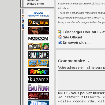
Speccyal
Wakoo-enter
I believe some issues from 0.153 still remai
introduced.
There are a lot of other refactoring change
builds where the classics were known to 
Note, a number of changes in the changelo
Télécharger UME v0.153ex
Site Officiel
En savoir plus…
Commentaire ¬
Votre adresse e-mail ne sera p
NOTE - Vous pouvez utilisez 
<a href="" title=""> <
<cite> <code> <del dat