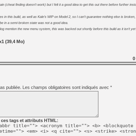
n (cheat finding doesn’t work) but I felt it a good idea to get this out there before further insta
[LS] [PS5] Le WebKit Userl
s in this build, as well as Kale’s WIP on Model 2, so I can’t guarantee nothing else is broken, b
be in a semi-broken state was not a good idea.
g mention the new menu system, this was backed out shortly before this build as it isn’t yet 
[GK] Oubliez Crazy Taxi, S
1 (39,4 Mo)
[LS] [Switch] NSZ 5.0.0 es
[GK] No More Room in Hell 2
0
[GK] Un chatbot Atelier Ryz
[GK] Mémoire cash - Splatte
[GK] Nvidia : le prix des 
[GK] Suikoden Star Leap : 
as publiée.
Les champs obligatoires sont indiqués avec
*
[Mo5] La mini borne d’arc
ces tags et attributs HTML:
abbr title=""> <acronym title=""> <b> <blockquote 
etime=""> <em> <i> <q cite=""> <s> <strike> <stron