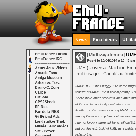
News
Emulateurs
Utilita
EmuFrance Forum
[Multi-systemes]
UME 
EmuFrance IRC
Posté le
20/04/2014
à
10:48
par
===================
UME (Universal Machine Emulat
Actus Jeux Vidéos
Arcade Fans
multi-usages. Couplé au front
Amiga Museum
Arkames Trad.
MAME 0.153 was buggy, use of the brightn
Bruno C. Zone
Calice
feature of MAME, most notably many 80s 
CBSata
There were other problems also affecting 
CPS2Shock
of the era to randomly boot into service
EF-Nes
Another problem was causing MAME to cras
Fan de la NES
GirlFriend Adv.
having these dummy files isn’t recommen
Landstalker Trad.
I do not know if there will be an official 0
Musée Jeux Vidéos
put out this ex1 build of UME as a public s
SMS Power
refactoring.