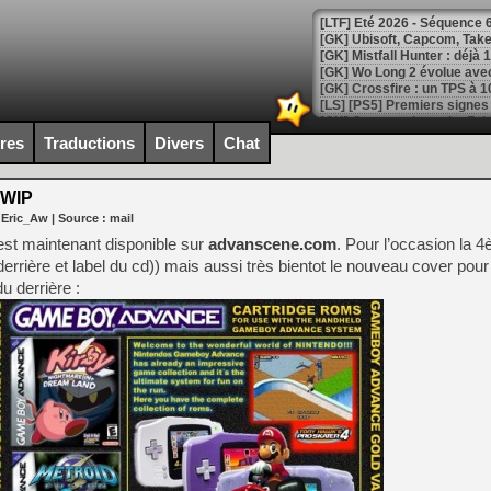
[LTF] Eté 2026 - Séquence 
[GK] Mistfall Hunter : déjà 
[GK] Wo Long 2 évolue avec
[GK] Crossfire : un TPS à 100
[LS] [PS5] Premiers signes 
ires
Traductions
Divers
Chat
 WIP
 Eric_Aw
| Source :
mail
[Mo5] DOOM arrive en cart
[GK] Bethesda fête les 30 
est maintenant disponible sur
advanscene.com
. Pour l’occasion la 
[GK] Roblox : l'action en B
derrière et label du cd)) mais aussi très bientot le nouveau cover pour
u derrière :
[GK] Agenda - GeForce NOW
[GK] Devolver Digital en a 
[LS] [PS5] ps5-y2jb-autolo
[GK] Pourquoi Marvel Tokon 
[GK] Test : Restory : Chill
[GK] GTA 6 : Rockstar Games
[GK] Hot Wheels Infinite Rus
[GK] Mémoire cash - Secret 
[GK] Résultats Nintendo : 