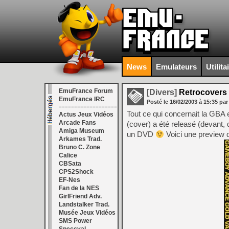
News
Emulateurs
Utilita
EmuFrance Forum
[Divers]
Retrocovers
EmuFrance IRC
Posté le
16/02/2003
à
15:35
par
===================
Tout ce qui concernait la GBA 
Actus Jeux Vidéos
Arcade Fans
(cover) a été releasé (devant, 
Amiga Museum
un DVD
Voici une preview d
Arkames Trad.
Bruno C. Zone
Calice
CBSata
CPS2Shock
EF-Nes
Fan de la NES
GirlFriend Adv.
Landstalker Trad.
Musée Jeux Vidéos
SMS Power