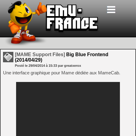
[MAME Support Files]
Big Blue Frontend
(2014/04/29)
Posté le
29/04/2014
à
15:33
par greatxerox
Une interface graphique pour Mame dédiée aux MameCab.