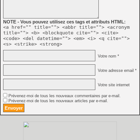
NOTE - Vous pouvez utilisez ces tags et attributs HTML:
<a href="" title=""> <abbr title=""> <acronym
title=""> <b> <blockquote cite=""> <cite>
<code> <del datetime=""> <em> <i> <q cite="">
<s> <strike> <strong>
Votre nom *
Votre adresse email *
Votre site internet
Prévenez-moi de tous les nouveaux commentaires par e-mail.
Prévenez-moi de tous les nouveaux articles par e-mail.