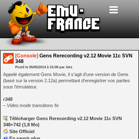
[Console]
Gens Rerecording v2.12 Movie 11c SVN
348
Posté le
05/05/2014
à
15:08
par Jets
Appelé également Gens Movie, il s’agit d’une version de Gens
(basé sur la version 2.12a) permettant d’enregistrer vos parties
sous l’émulateur.
r348
– Video mode transitions fix
Télécharger Gens Rerecording v2.12 Movie 11c SVN
348+742 (1,8 Mo)
Site Officiel
En savoir plus…