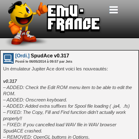
[Ordi.]
SpudAce v0.317
Posté le
06/05/2014
à
09:57
par Jets
Un émulateur Jupiter Ace dont voici les nouveautés:
v0.317
– ADDED: Check the Edit ROM menu item to be able to edit the
ROM.
– ADDED: Onscreen keyboard.
– ADDED: Added extra suffixes for Spool file loading ( .ja4, .fs)
– FIXED: The Copy, Fill and Find function didn’t actually work
properly!!
– FIXED: If you cancelled load WAV file in WAV browser
SpudACE crashed.
– REMOVED: OpenGL buttons in Options.