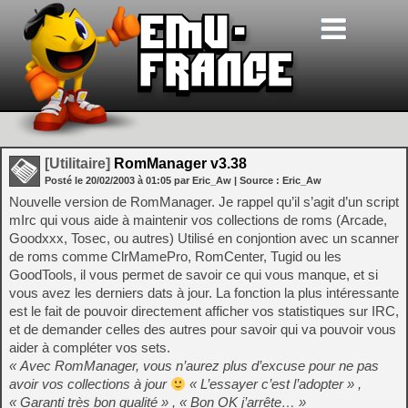
[Utilitaire]
RomManager v3.38
Posté le
20/02/2003
à
01:05
par Eric_Aw
| Source :
Eric_Aw
Nouvelle version de RomManager. Je rappel qu’il s’agit d’un script
mIrc qui vous aide à maintenir vos collections de roms (Arcade,
Goodxxx, Tosec, ou autres) Utilisé en conjontion avec un scanner
de roms comme ClrMamePro, RomCenter, Tugid ou les
GoodTools, il vous permet de savoir ce qui vous manque, et si
vous avez les derniers dats à jour. La fonction la plus intéressante
est le fait de pouvoir directement afficher vos statistiques sur IRC,
et de demander celles des autres pour savoir qui va pouvoir vous
aider à compléter vos sets.
« Avec RomManager, vous n’aurez plus d’excuse pour ne pas
avoir vos collections à jour
« L’essayer c’est l’adopter » ,
« Garanti très bon qualité » , « Bon OK j’arrête… »