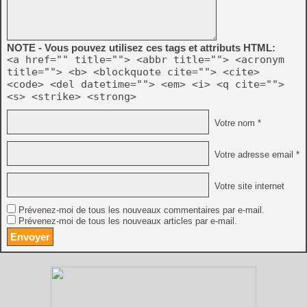
NOTE - Vous pouvez utilisez ces tags et attributs HTML:
<a href="" title=""> <abbr title=""> <acronym
title=""> <b> <blockquote cite=""> <cite>
<code> <del datetime=""> <em> <i> <q cite="">
<s> <strike> <strong>
Votre nom *
Votre adresse email *
Votre site internet
Prévenez-moi de tous les nouveaux commentaires par e-mail.
Prévenez-moi de tous les nouveaux articles par e-mail.