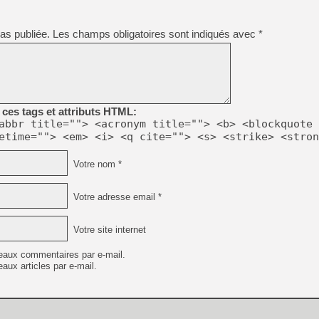
[Mo5] DOOM arrive en cart
as publiée.
Les champs obligatoires sont indiqués avec
*
[GK] Bethesda fête les 30 
[GK] Roblox : l'action en B
[GK] Agenda - GeForce NOW
[GK] Devolver Digital en a 
ces tags et attributs HTML:
abbr title=""> <acronym title=""> <b> <blockquote 
[LS] [PS5] ps5-y2jb-autolo
etime=""> <em> <i> <q cite=""> <s> <strike> <stron
[GK] Pourquoi Marvel Tokon 
[GK] Test : Restory : Chill
Votre nom *
[GK] GTA 6 : Rockstar Games
[GK] Hot Wheels Infinite Rus
[GK] Mémoire cash - Secret 
Votre adresse email *
[GK] Résultats Nintendo : 
[GK] Dans ce jeu de platefo
Votre site internet
eaux commentaires par e-mail.
aux articles par e-mail.