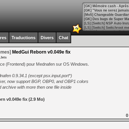
[GK] Mémoire cash - Après 
[GK] "Vous ne serez jamais
[Mo5] Changeable Guardian 
[GK] Des bugs de Super Mar
[LS] [Switch] NSP Auto Inst
ires
Traductions
Divers
Chat
[GK] La saga horrifique Am
temes]
MedGui Reborn v0.049e fix
 Jets
ace (Frontend) pour Mednafen sur OS Windows.
[GK] Le portage de Super M
afen 0.9.34.1 (except psx.input.port*)
[Mo5] Le jeu de course fut
[GK] Guillermo del Toro ado
ker, now support BGP, OBP0, and OBP1 colors
archive with more then one file inside
[LTF] Eté 2026 - Séquence 
[GK] Mistfall Hunter : déjà 
n v0.049e fix (2.9 Mo)
[GK] Wo Long 2 évolue avec
[GK] Crossfire : un TPS à 100
[LS] [PS5] Premiers signes 
0