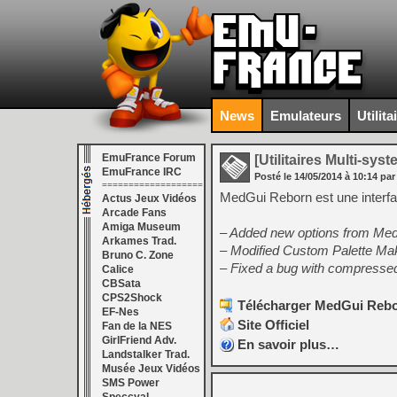
News
Emulateurs
Utilita
EmuFrance Forum
[Utilitaires Multi-sys
EmuFrance IRC
Posté le
14/05/2014
à
10:14
par
===================
MedGui Reborn est une interf
Actus Jeux Vidéos
Arcade Fans
Amiga Museum
– Added new options from Medn
Arkames Trad.
– Modified Custom Palette Ma
Bruno C. Zone
– Fixed a bug with compressed 
Calice
CBSata
CPS2Shock
Télécharger MedGui Rebor
EF-Nes
Site Officiel
Fan de la NES
GirlFriend Adv.
En savoir plus…
Landstalker Trad.
Musée Jeux Vidéos
SMS Power