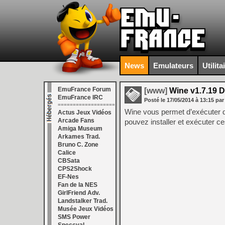
News
Emulateurs
Utilita
EmuFrance Forum
[www]
Wine v1.7.19 
EmuFrance IRC
Posté le
17/05/2014
à
13:15
par
===================
Wine vous permet d’exécuter d
Actus Jeux Vidéos
Arcade Fans
pouvez installer et exécuter 
Amiga Museum
Arkames Trad.
Bruno C. Zone
Calice
CBSata
CPS2Shock
EF-Nes
Fan de la NES
GirlFriend Adv.
Landstalker Trad.
Musée Jeux Vidéos
SMS Power