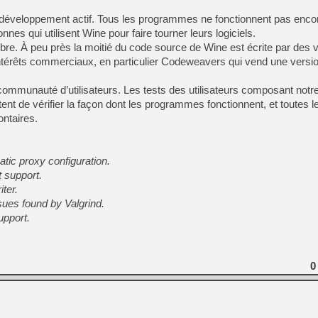
[GK] Déjà des dégraissage
développement actif. Tous les programmes ne fonctionnent pas encore
[Mo5] Brickboy cherche à r
nnes qui utilisent Wine pour faire tourner leurs logiciels.
[GK] Minecraft et ses « Gra
libre. À peu près la moitié du code source de Wine est écrite par des v
[GK] Beast of Reincarnation
intérêts commerciaux, en particulier Codeweavers qui vend une versi
[GK] Ubisoft : fin de parti
[GK] Mémoire cash - Metroid
ommunauté d’utilisateurs. Les tests des utilisateurs composant notr
[GK] Dan Houser (GTA) défe
[GK] Comment EA Sports FC
ent de vérifier la façon dont les programmes fonctionnent, et toutes 
[GK] Crimson Moon : un Dark
ntaires.
[GK] Isle of Reveries : le j
[GK] Moonlighter 2 : The En
[GK] Capcom relance Monste
ic proxy configuration.
 support.
ter.
[Mo5] Deux inédits du Virtu
sues found by Valgrind.
[GK] Le beat'em up The Walk
upport.
[LTF] Eté 2026 - Séquence 
0