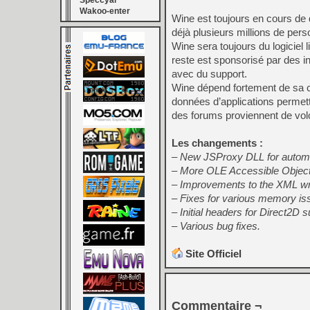
Speccyal
Wakoo-enter
Wine est toujours en cours de 
déjà plusieurs millions de perso
Wine sera toujours du logiciel 
reste est sponsorisé par des 
avec du support.
Wine dépend fortement de sa c
données d’applications permett
des forums proviennent de volo
Les changements :
– New JSProxy DLL for automat
– More OLE Accessible Object
– Improvements to the XML wri
– Fixes for various memory is
– Initial headers for Direct2D s
– Various bug fixes.
Site Officiel
Commentaire ¬