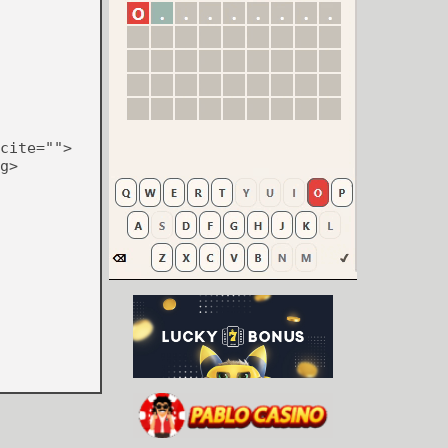
cite="">
g>